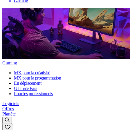
Gaming
Gaming
MX pour la créativité
MX pour la programmation
En déplacement
Ultimate Ears
Pour les professionnels
Logiciels
Offres
Planète