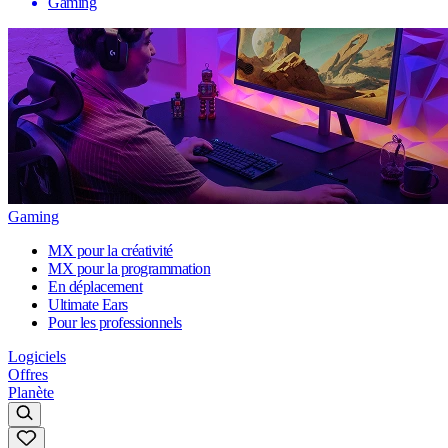
Gaming
Gaming
MX pour la créativité
MX pour la programmation
En déplacement
Ultimate Ears
Pour les professionnels
Logiciels
Offres
Planète