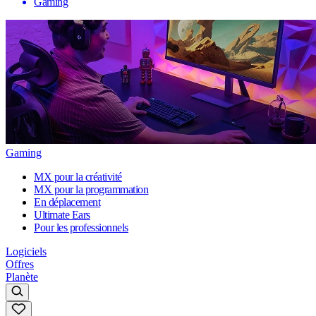
Gaming
Gaming
MX pour la créativité
MX pour la programmation
En déplacement
Ultimate Ears
Pour les professionnels
Logiciels
Offres
Planète