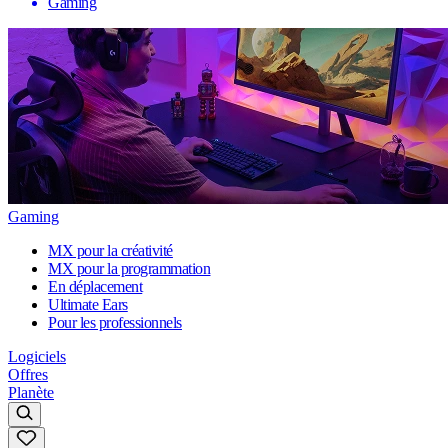
Gaming
Gaming
MX pour la créativité
MX pour la programmation
En déplacement
Ultimate Ears
Pour les professionnels
Logiciels
Offres
Planète