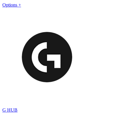
Options +
G HUB