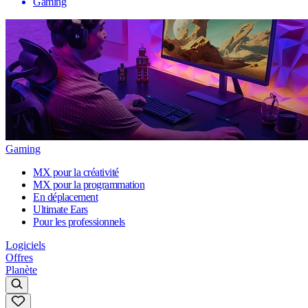
Gaming
Gaming
MX pour la créativité
MX pour la programmation
En déplacement
Ultimate Ears
Pour les professionnels
Logiciels
Offres
Planète