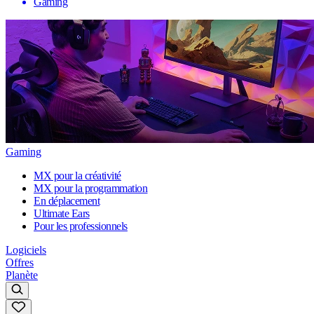
Gaming
Gaming
MX pour la créativité
MX pour la programmation
En déplacement
Ultimate Ears
Pour les professionnels
Logiciels
Offres
Planète