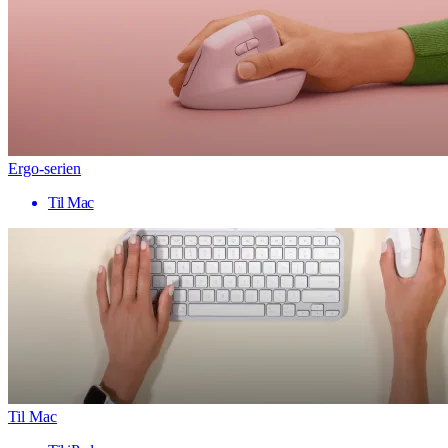
Ergo-serien
Til Mac
Til Mac