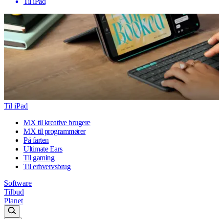
Til iPad
Til iPad
MX til kreative brugere
MX til programmører
På farten
Ultimate Ears
Til gaming
Til erhvervsbrug
Software
Tilbud
Planet