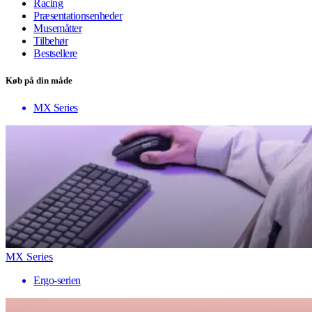
Racing
Præsentationsenheder
Musemåtter
Tilbehør
Bestsellere
Køb på din måde
MX Series
MX Series
Ergo-serien