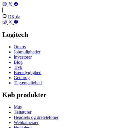
DK,da
Logitech
Om os
Jobmuligheder
Investorer
Blog
Tryk
Bæredygtighed
Genbrug
Tilgængelighed
Køb produkter
Mus
Tastaturer
Headsets og øretelefoner
Webkameraer
Højttalere