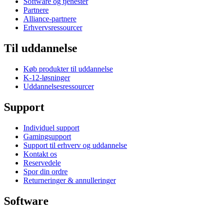
Software og tjenester
Partnere
Alliance-partnere
Erhvervsressourcer
Til uddannelse
Køb produkter til uddannelse
K-12-løsninger
Uddannelsesressourcer
Support
Individuel support
Gamingsupport
Support til erhverv og uddannelse
Kontakt os
Reservedele
Spor din ordre
Returneringer & annulleringer
Software