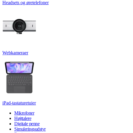
Headsets og øretelefoner
Webkameraer
iPad-tastaturetuier
Mikrofoner
Højttalere
Digitale penne
Simuleringsudstyr