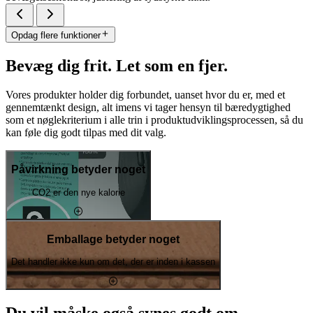
Opdag flere funktioner
Bevæg dig frit. Let som en fjer.
Vores produkter holder dig forbundet, uanset hvor du er, med et
gennemtænkt design, alt imens vi tager hensyn til bæredygtighed
som et nøglekriterium i alle trin i produktudviklingsprocessen, så du
kan føle dig godt tilpas med dit valg.
Påvirkning betyder noget
CO2 er den nye kalorie
Emballage betyder noget
Det handler ikke kun om det, der er inden i kassen