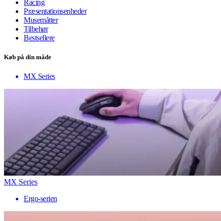
Racing
Præsentationsenheder
Musemåtter
Tilbehør
Bestsellere
Køb på din måde
MX Series
MX Series
Ergo-serien