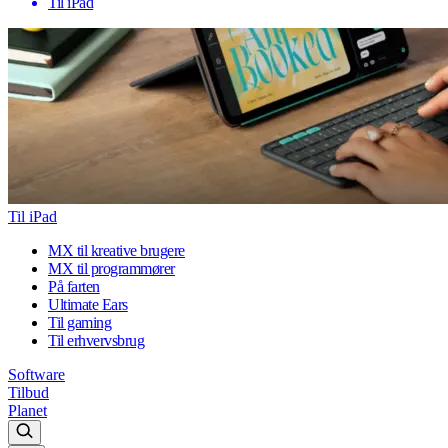
Til iPad
Til iPad
MX til kreative brugere
MX til programmører
På farten
Ultimate Ears
Til gaming
Til erhvervsbrug
Software
Tilbud
Planet