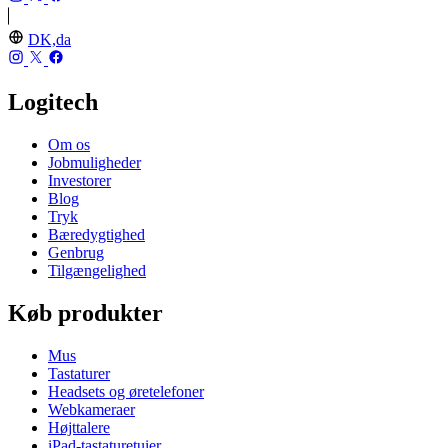
DK,da
Logitech
Om os
Jobmuligheder
Investorer
Blog
Tryk
Bæredygtighed
Genbrug
Tilgængelighed
Køb produkter
Mus
Tastaturer
Headsets og øretelefoner
Webkameraer
Højttalere
iPad-tastaturetuier