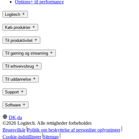
Options+ til performance
Logitech
Køb produkter
Til produktivitet
Til gaming og streaming
Til erhvervsbrug
Til uddannelse
Support
Software
DK,da
©2026 Logitech. Alle rettigheder forbeholdes
Brugsvilkår
Politik om beskyttelse af personlige oplysninger
Cookie-indstillinger
Sitemap