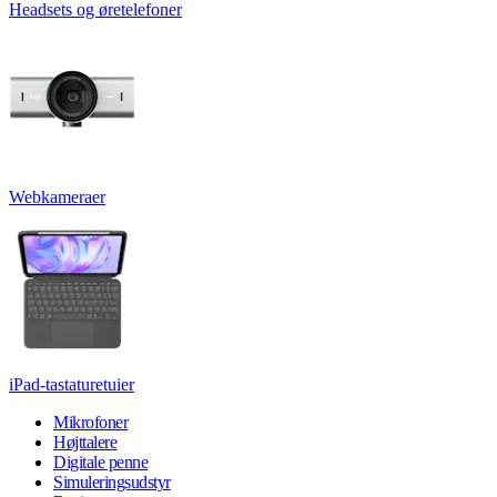
Headsets og øretelefoner
Webkameraer
iPad-tastaturetuier
Mikrofoner
Højttalere
Digitale penne
Simuleringsudstyr