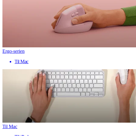
Ergo-serien
Til Mac
Til Mac