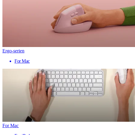
Ergo-serien
For Mac
For Mac