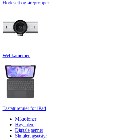
Hodesett og ørepropper
Webkameraer
Tastaturetuier for iPad
Mikrofoner
Høyttalere
Digitale penner
Simuleringsutstyr