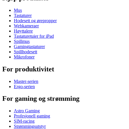
Mus
Tastaturer
Hodesett og ørepropper
Webkameraer
Høyttalere
Tastaturetuier for iPad
Spillmus
Gamingtastaturer
Spillhodesett
Mikrofoner
For produktivitet
Master-serien
Ergo-serien
For gaming og strømming
Astro Gaming
Profesjonell gaming
SIM-racing
Strømmingsutstyr