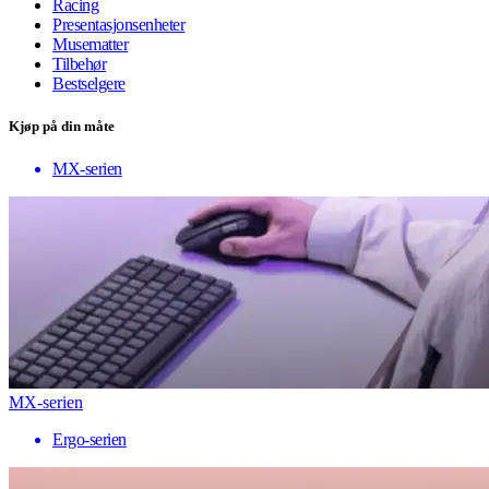
Racing
Presentasjonsenheter
Musematter
Tilbehør
Bestselgere
Kjøp på din måte
MX-serien
MX-serien
Ergo-serien