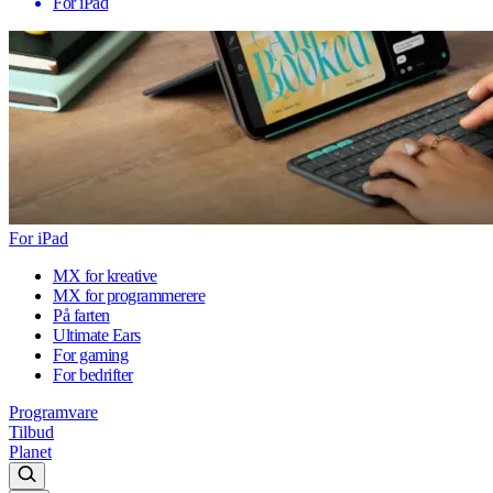
For iPad
For iPad
MX for kreative
MX for programmerere
På farten
Ultimate Ears
For gaming
For bedrifter
Programvare
Tilbud
Planet