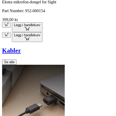
Ekstra mikrofon-dongel for Sight
Part Number:
952-000154
399,00 kr
Legg i handlekurv
Legg i handlekurv
Kabler
Se alle