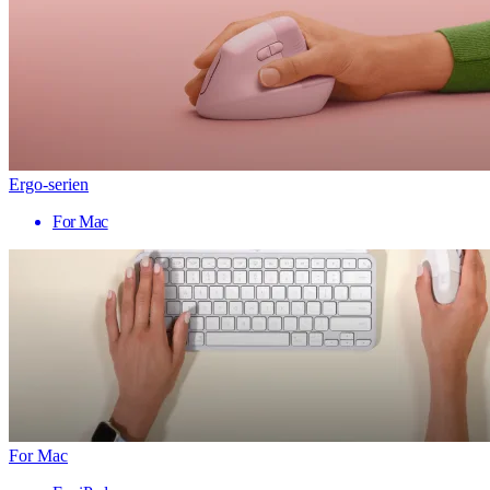
Ergo-serien
For Mac
For Mac