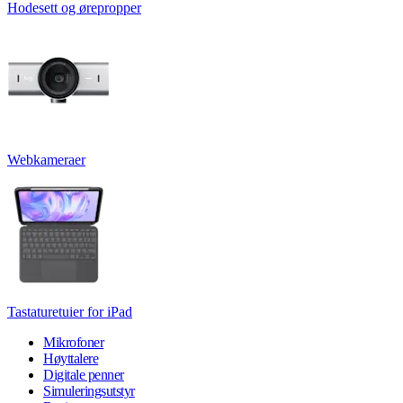
Hodesett og ørepropper
Webkameraer
Tastaturetuier for iPad
Mikrofoner
Høyttalere
Digitale penner
Simuleringsutstyr