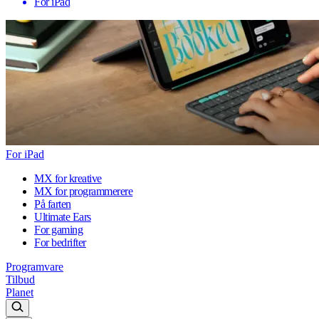
For iPad
For iPad
MX for kreative
MX for programmerere
På farten
Ultimate Ears
For gaming
For bedrifter
Programvare
Tilbud
Planet