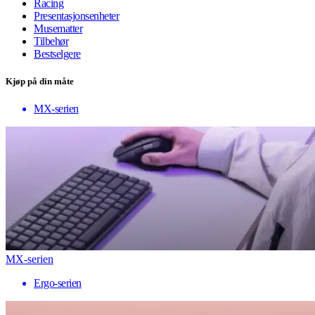
Racing
Presentasjonsenheter
Musematter
Tilbehør
Bestselgere
Kjøp på din måte
MX-serien
MX-serien
Ergo-serien