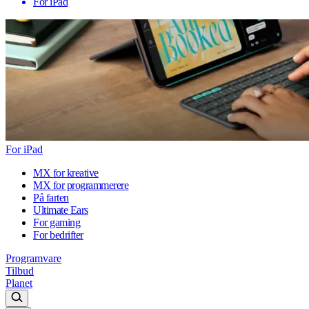
For iPad
For iPad
MX for kreative
MX for programmerere
På farten
Ultimate Ears
For gaming
For bedrifter
Programvare
Tilbud
Planet