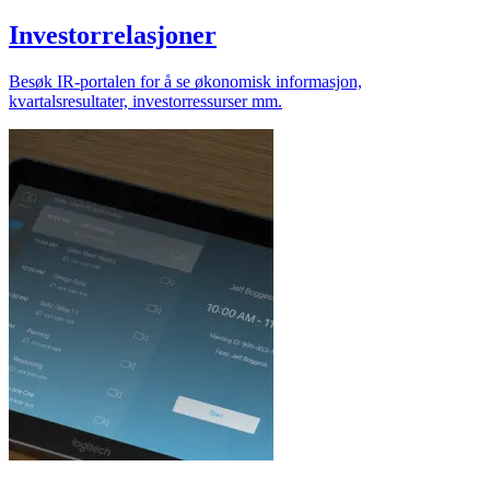
Investorrelasjoner
Besøk IR-portalen for å se økonomisk informasjon,
kvartalsresultater, investorressurser mm.