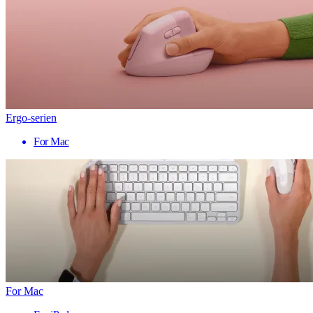
Ergo-serien
For Mac
For Mac