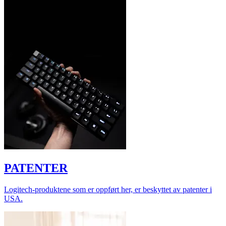
PATENTER
Logitech-produktene som er oppført her, er beskyttet av patenter i
USA.