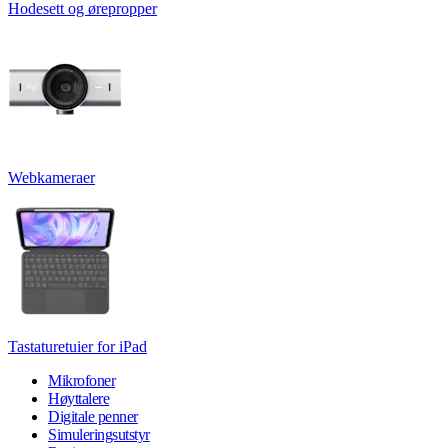
Hodesett og ørepropper
Webkameraer
Tastaturetuier for iPad
Mikrofoner
Høyttalere
Digitale penner
Simuleringsutstyr