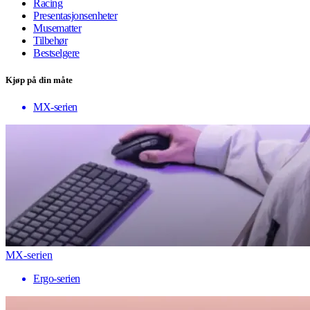
Racing
Presentasjonsenheter
Musematter
Tilbehør
Bestselgere
Kjøp på din måte
MX-serien
MX-serien
Ergo-serien