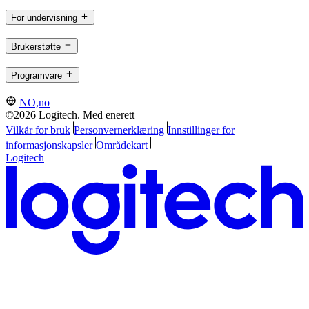
For undervisning
Brukerstøtte
Programvare
NO,no
©2026 Logitech. Med enerett
Vilkår for bruk
Personvernerklæring
Innstillinger for
informasjonskapsler
Områdekart
Logitech