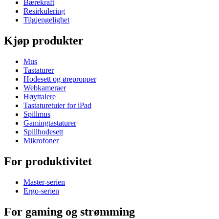
Bærekraft
Resirkulering
Tilgjengelighet
Kjøp produkter
Mus
Tastaturer
Hodesett og ørepropper
Webkameraer
Høyttalere
Tastaturetuier for iPad
Spillmus
Gamingtastaturer
Spillhodesett
Mikrofoner
For produktivitet
Master-serien
Ergo-serien
For gaming og strømming