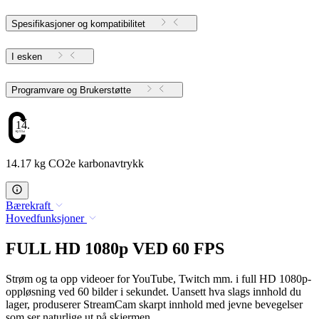
Spesifikasjoner og kompatibilitet
I esken
Programvare og Brukerstøtte
14.17
14.17 kg CO2e karbonavtrykk
Bærekraft
Hovedfunksjoner
FULL HD 1080p VED 60 FPS
Strøm og ta opp videoer for YouTube, Twitch mm. i full HD 1080p-
oppløsning ved 60 bilder i sekundet. Uansett hva slags innhold du
lager, produserer StreamCam skarpt innhold med jevne bevegelser
som ser naturlige ut på skjermen.