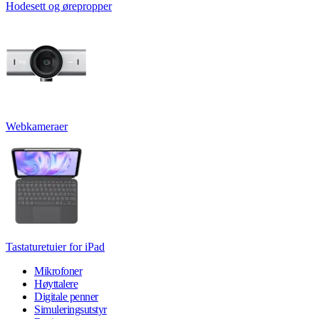
Hodesett og ørepropper
Webkameraer
Tastaturetuier for iPad
Mikrofoner
Høyttalere
Digitale penner
Simuleringsutstyr