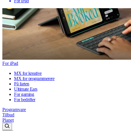
For iPad
For iPad
MX for kreative
MX for programmerere
På farten
Ultimate Ears
For gaming
For bedrifter
Programvare
Tilbud
Planet