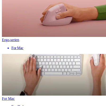
Ergo-serien
For Mac
For Mac