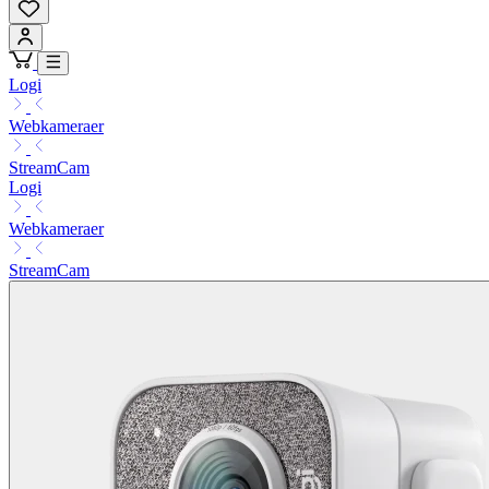
Logi
Webkameraer
StreamCam
Logi
Webkameraer
StreamCam