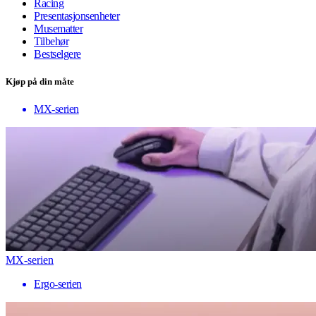
Racing
Presentasjonsenheter
Musematter
Tilbehør
Bestselgere
Kjøp på din måte
MX-serien
MX-serien
Ergo-serien