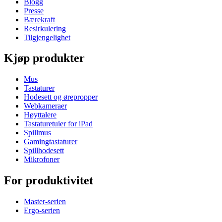
Blogg
Presse
Bærekraft
Resirkulering
Tilgjengelighet
Kjøp produkter
Mus
Tastaturer
Hodesett og ørepropper
Webkameraer
Høyttalere
Tastaturetuier for iPad
Spillmus
Gamingtastaturer
Spillhodesett
Mikrofoner
For produktivitet
Master-serien
Ergo-serien