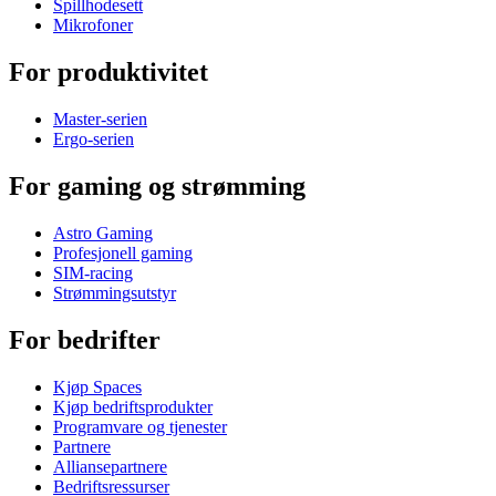
Spillhodesett
Mikrofoner
For produktivitet
Master-serien
Ergo-serien
For gaming og strømming
Astro Gaming
Profesjonell gaming
SIM-racing
Strømmingsutstyr
For bedrifter
Kjøp Spaces
Kjøp bedriftsprodukter
Programvare og tjenester
Partnere
Alliansepartnere
Bedriftsressurser