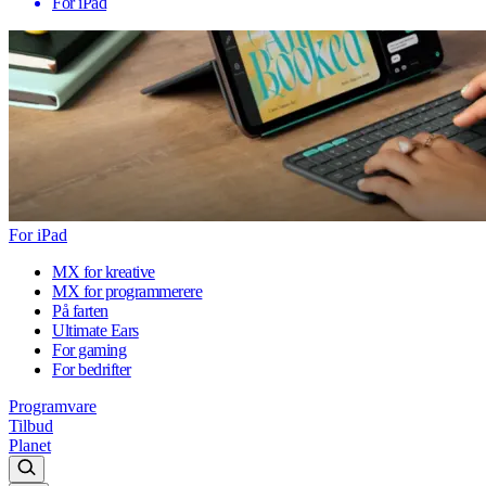
For iPad
For iPad
MX for kreative
MX for programmerere
På farten
Ultimate Ears
For gaming
For bedrifter
Programvare
Tilbud
Planet