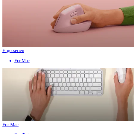
Ergo-serien
For Mac
For Mac