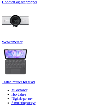
Hodesett og ørepropper
Webkameraer
Tastaturetuier for iPad
Mikrofoner
Høyttalere
Digitale penner
Simuleringsutstyr