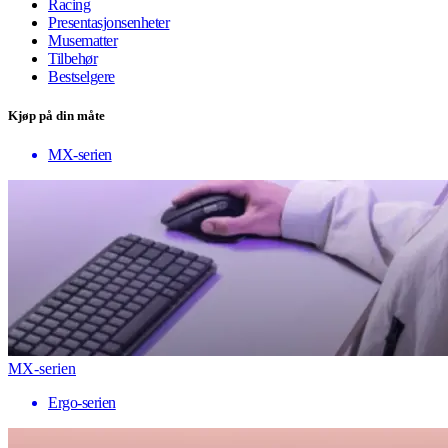
Racing
Presentasjonsenheter
Musematter
Tilbehør
Bestselgere
Kjøp på din måte
MX-serien
MX-serien
Ergo-serien