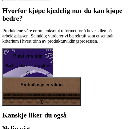
Hvorfor kjøpe kjedelig når du kan kjøpe
bedre?
Produktene våre er omtenksomt utformet for å heve stilen på
arbeidsplassen. Samtidig vurderer vi bærekraft som et sentralt
kriterium i hvert trinn av produktutviklingsprosessen.
Plast er viktig
Plast bør ha mer enn ett liv.
Emballasje er viktig
Det handler ikke bare om det som er i esken
Kanskje liker du også
Nylig vist