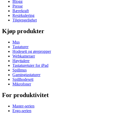
Blogg
Presse
Bærekraft
Resirkulering
Tilgjengelighet
Kjøp produkter
Mus
Tastaturer
Hodesett og ørepropper
Webkameraer
Høyttalere
Tastaturetuier for iPad
Spillmus
Gamingtastaturer
Spillhodesett
Mikrofoner
For produktivitet
Master-serien
Ergo-serien