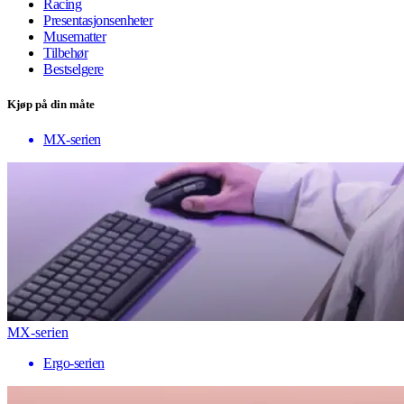
Racing
Presentasjonsenheter
Musematter
Tilbehør
Bestselgere
Kjøp på din måte
MX-serien
MX-serien
Ergo-serien