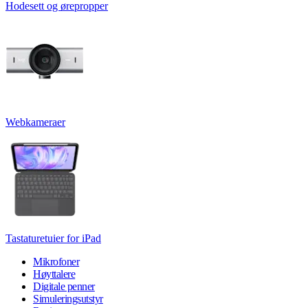
Hodesett og ørepropper
Webkameraer
Tastaturetuier for iPad
Mikrofoner
Høyttalere
Digitale penner
Simuleringsutstyr