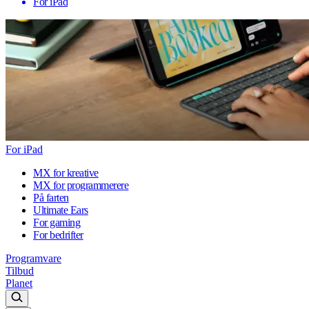
For iPad
For iPad
MX for kreative
MX for programmerere
På farten
Ultimate Ears
For gaming
For bedrifter
Programvare
Tilbud
Planet