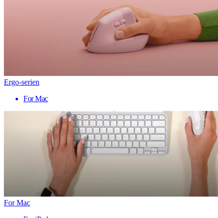
Ergo-serien
For Mac
For Mac