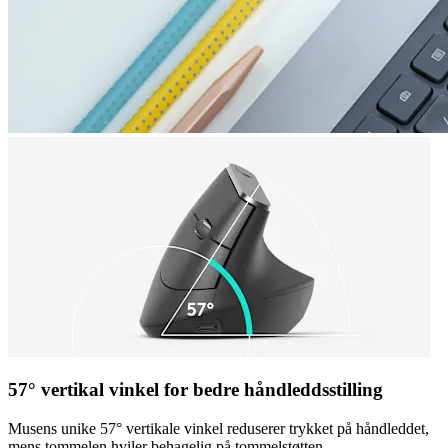
57° vertikal vinkel for bedre håndleddsstilling
Musens unike 57° vertikale vinkel reduserer trykket på håndleddet,
mens tommelen hviler behagelig på tommelstøtten.