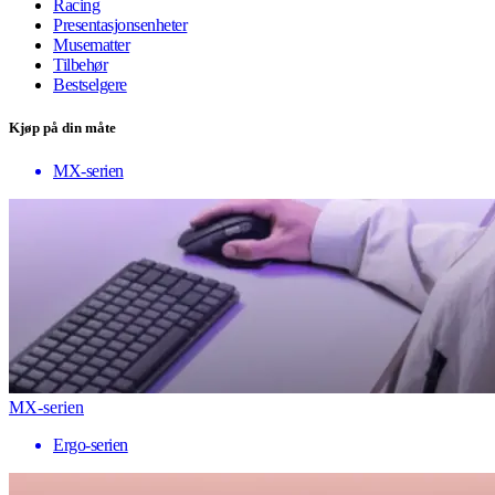
Racing
Presentasjonsenheter
Musematter
Tilbehør
Bestselgere
Kjøp på din måte
MX-serien
MX-serien
Ergo-serien