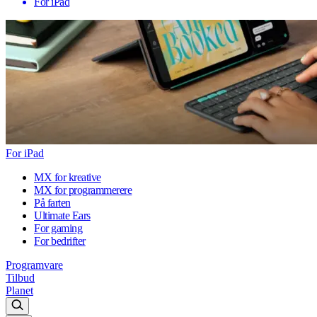
For iPad
For iPad
MX for kreative
MX for programmerere
På farten
Ultimate Ears
For gaming
For bedrifter
Programvare
Tilbud
Planet