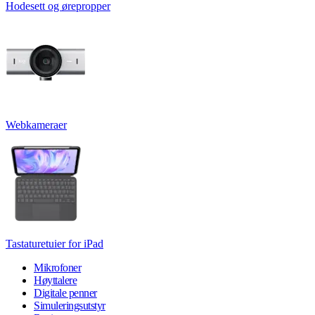
Hodesett og ørepropper
Webkameraer
Tastaturetuier for iPad
Mikrofoner
Høyttalere
Digitale penner
Simuleringsutstyr