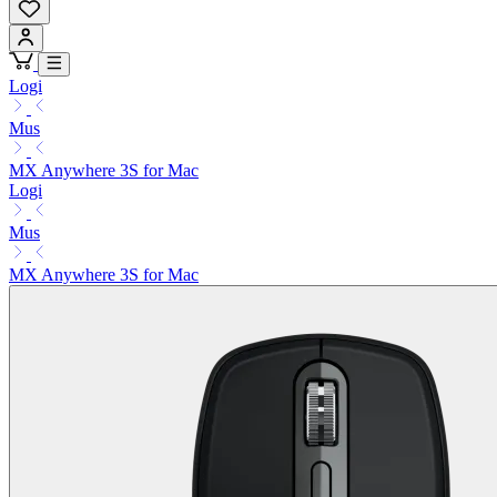
Logi
Mus
MX Anywhere 3S for Mac
Logi
Mus
MX Anywhere 3S for Mac