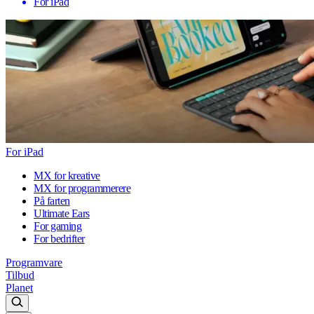
For iPad
For iPad
MX for kreative
MX for programmerere
På farten
Ultimate Ears
For gaming
For bedrifter
Programvare
Tilbud
Planet