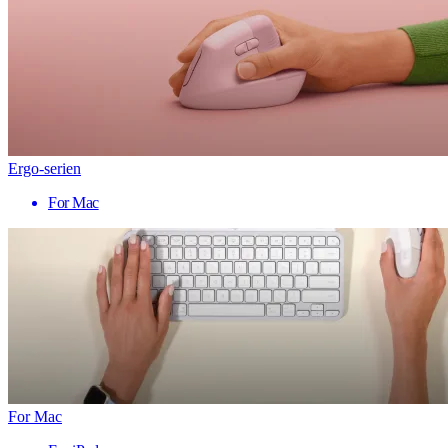
Ergo-serien
For Mac
For Mac