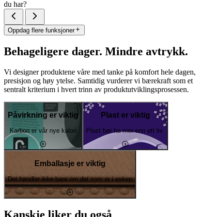
du har?
Oppdag flere funksjoner
Behageligere dager. Mindre avtrykk.
Vi designer produktene våre med tanke på komfort hele dagen,
presisjon og høy ytelse. Samtidig vurderer vi bærekraft som et
sentralt kriterium i hvert trinn av produktutviklingsprosessen.
Påvirkning er viktig
Plast er viktig
Karbon er vår nye kalori
Plast bør ha mer enn ett liv.
Emballasje er viktig
Det handler ikke bare om det som er i esken
Kanskje liker du også