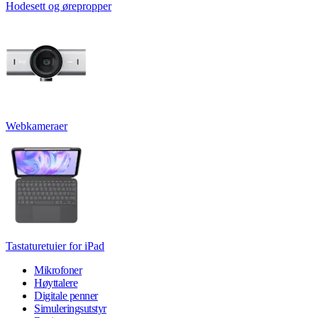
Hodesett og ørepropper
Webkameraer
Tastaturetuier for iPad
Mikrofoner
Høyttalere
Digitale penner
Simuleringsutstyr