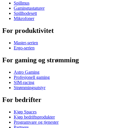
Spillmus
Gamingtastaturer
Spillhodesett
Mikrofoner
For produktivitet
Master-serien
Ergo-serien
For gaming og strømming
Astro Gaming
Profesjonell gaming
SIM-racing
Strømmingsutstyr
For bedrifter
Kjøp Spaces
Kjøp bedriftsprodukter
Programvare og tjenester
Partnere