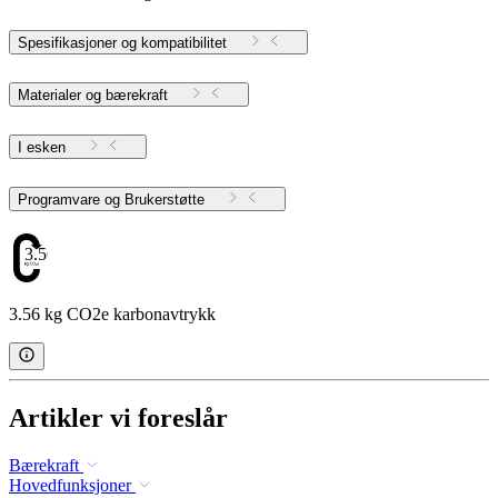
Spesifikasjoner og kompatibilitet
Materialer og bærekraft
I esken
Programvare og Brukerstøtte
3.56
3.56 kg CO2e karbonavtrykk
Artikler vi foreslår
Bærekraft
Hovedfunksjoner