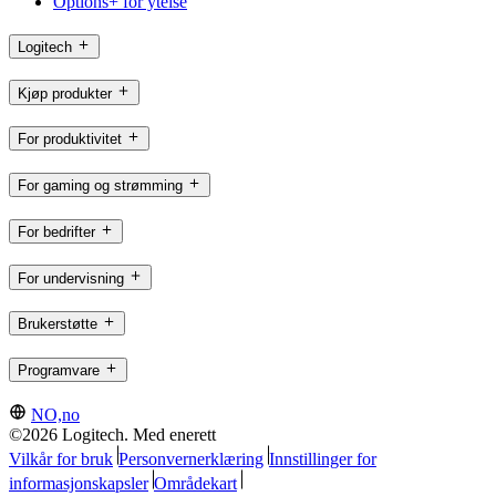
Options+ for ytelse
Logitech
Kjøp produkter
For produktivitet
For gaming og strømming
For bedrifter
For undervisning
Brukerstøtte
Programvare
NO,no
©2026 Logitech. Med enerett
Vilkår for bruk
Personvernerklæring
Innstillinger for
informasjonskapsler
Områdekart