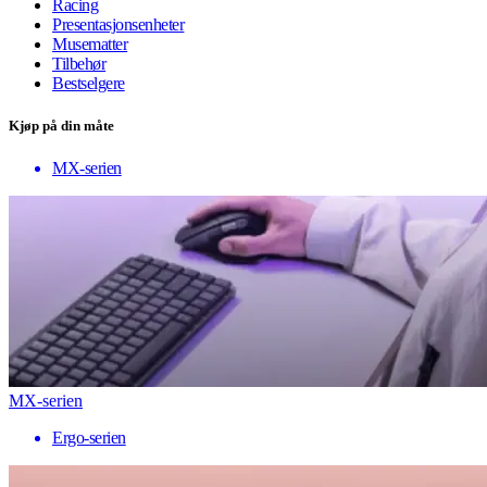
Racing
Presentasjonsenheter
Musematter
Tilbehør
Bestselgere
Kjøp på din måte
MX-serien
MX-serien
Ergo-serien