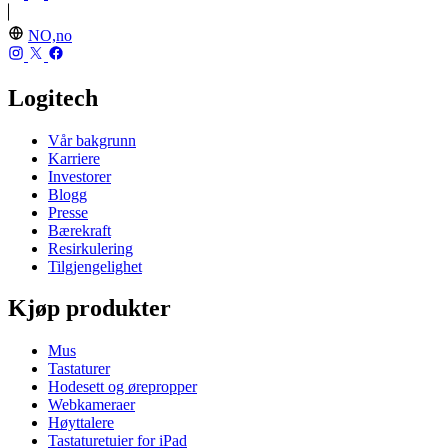
NO,no
Logitech
Vår bakgrunn
Karriere
Investorer
Blogg
Presse
Bærekraft
Resirkulering
Tilgjengelighet
Kjøp produkter
Mus
Tastaturer
Hodesett og ørepropper
Webkameraer
Høyttalere
Tastaturetuier for iPad