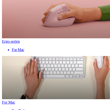
Ergo-serien
For Mac
For Mac