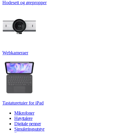
Hodesett og ørepropper
Webkameraer
Tastaturetuier for iPad
Mikrofoner
Høyttalere
Digitale penner
Simuleringsutstyr