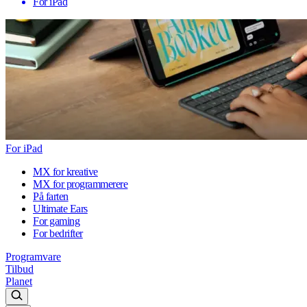
For iPad
For iPad
MX for kreative
MX for programmerere
På farten
Ultimate Ears
For gaming
For bedrifter
Programvare
Tilbud
Planet