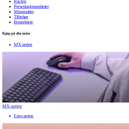
Racing
Presentasjonsenheter
Musematter
Tilbehør
Bestselgere
Kjøp på din måte
MX-serien
MX-serien
Ergo-serien