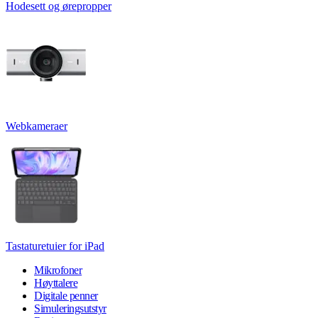
Hodesett og ørepropper
Webkameraer
Tastaturetuier for iPad
Mikrofoner
Høyttalere
Digitale penner
Simuleringsutstyr