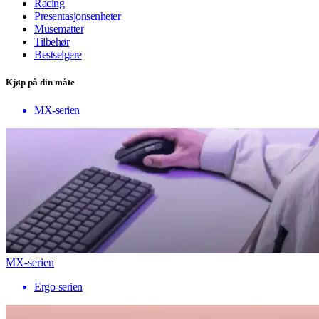
Racing
Presentasjonsenheter
Musematter
Tilbehør
Bestselgere
Kjøp på din måte
MX-serien
MX-serien
Ergo-serien