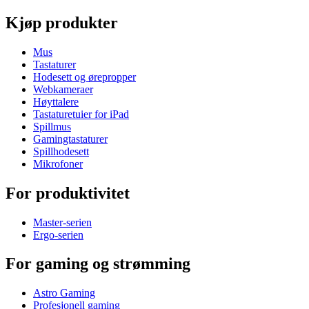
Kjøp produkter
Mus
Tastaturer
Hodesett og ørepropper
Webkameraer
Høyttalere
Tastaturetuier for iPad
Spillmus
Gamingtastaturer
Spillhodesett
Mikrofoner
For produktivitet
Master-serien
Ergo-serien
For gaming og strømming
Astro Gaming
Profesjonell gaming