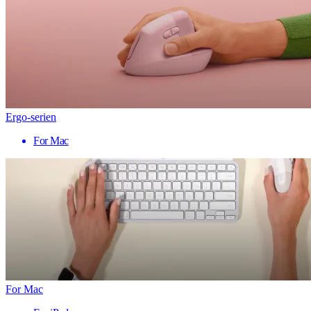
Ergo-serien
For Mac
For Mac