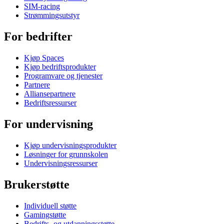
SIM-racing
Strømmingsutstyr
For bedrifter
Kjøp Spaces
Kjøp bedriftsprodukter
Programvare og tjenester
Partnere
Alliansepartnere
Bedriftsressurser
For undervisning
Kjøp undervisningsprodukter
Løsninger for grunnskolen
Undervisningsressurser
Brukerstøtte
Individuell støtte
Gamingstøtte
Bedrifts- og utdanningsstøtte