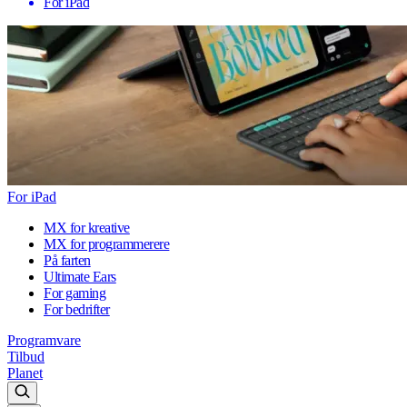
For iPad
For iPad
MX for kreative
MX for programmerere
På farten
Ultimate Ears
For gaming
For bedrifter
Programvare
Tilbud
Planet