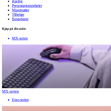
Racing
Presentasjonsenheter
Musematter
Tilbehør
Bestselgere
Kjøp på din måte
MX-serien
MX-serien
Ergo-serien