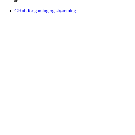
GHub for gaming og strømming
Options+ for ytelse
Logitech
Kjøp produkter
For produktivitet
For gaming og strømming
For bedrifter
For undervisning
Brukerstøtte
Programvare
NO,no
©2026 Logitech. Med enerett