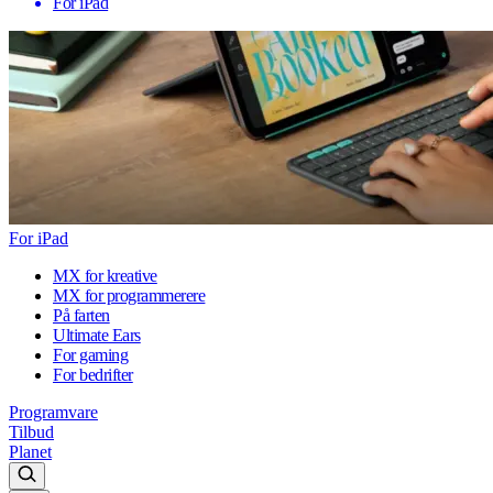
For iPad
For iPad
MX for kreative
MX for programmerere
På farten
Ultimate Ears
For gaming
For bedrifter
Programvare
Tilbud
Planet