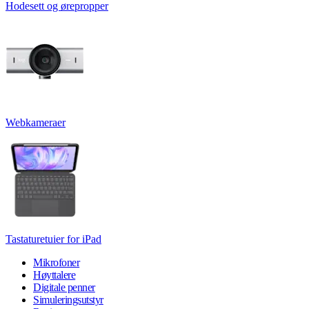
Hodesett og ørepropper
Webkameraer
Tastaturetuier for iPad
Mikrofoner
Høyttalere
Digitale penner
Simuleringsutstyr