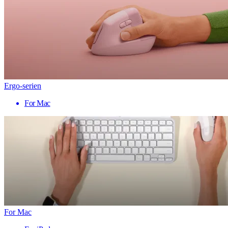
Ergo-serien
For Mac
For Mac