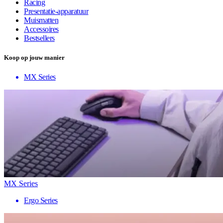
Racing
Presentatie-apparatuur
Muismatten
Accessoires
Bestsellers
Koop op jouw manier
MX Series
MX Series
Ergo Series