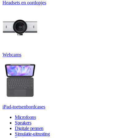
Headsets en oordopjes
Webcams
iPad-toetsenbordcases
Microfoons
Speakers
Digitale pennen
Simulatie-uitrusting