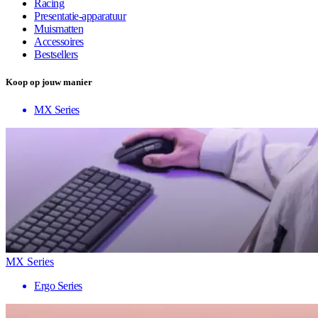
Racing
Presentatie-apparatuur
Muismatten
Accessoires
Bestsellers
Koop op jouw manier
MX Series
MX Series
Ergo Series