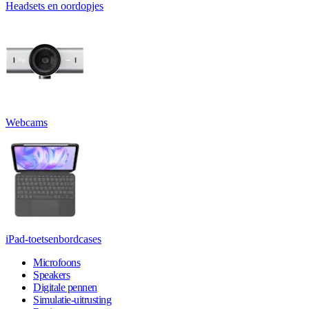
Headsets en oordopjes
Webcams
iPad-toetsenbordcases
Microfoons
Speakers
Digitale pennen
Simulatie-uitrusting