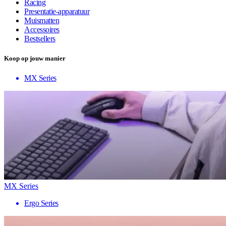
Racing
Presentatie-apparatuur
Muismatten
Accessoires
Bestsellers
Koop op jouw manier
MX Series
MX Series
Ergo Series