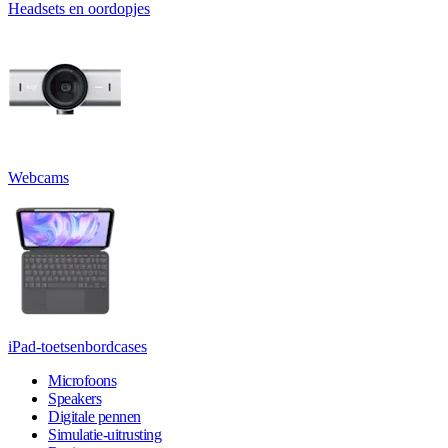
Headsets en oordopjes
Webcams
iPad-toetsenbordcases
Microfoons
Speakers
Digitale pennen
Simulatie-uitrusting