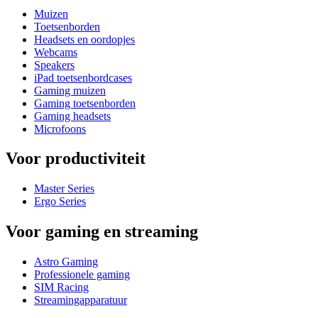
Muizen
Toetsenborden
Headsets en oordopjes
Webcams
Speakers
iPad toetsenbordcases
Gaming muizen
Gaming toetsenborden
Gaming headsets
Microfoons
Voor productiviteit
Master Series
Ergo Series
Voor gaming en streaming
Astro Gaming
Professionele gaming
SIM Racing
Streamingapparatuur