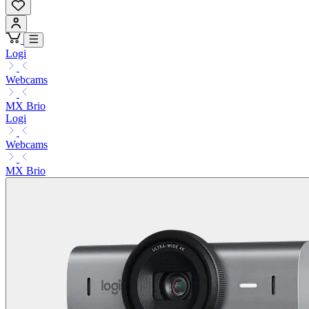
Logi
Webcams
MX Brio
Logi
Webcams
MX Brio