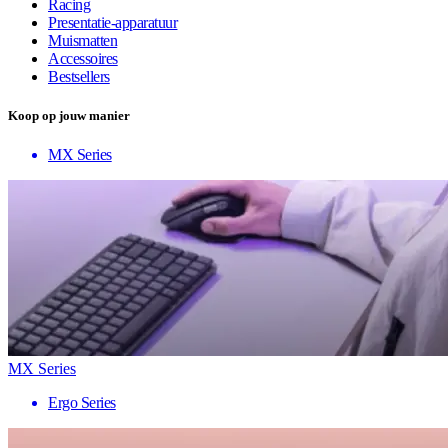
Racing
Presentatie-apparatuur
Muismatten
Accessoires
Bestsellers
Koop op jouw manier
MX Series
MX Series
Ergo Series