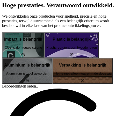
Hoge prestaties. Verantwoord ontwikkeld.
We ontwikkelen onze producten voor snelheid, precisie en hoge
prestaties, terwijl duurzaamheid als een belangrijk criterium wordt
beschouwd in elke fase van het productontwikkelingsproces.
Impact is belangrijk
Plastic is belangrijk
CO2 is de nieuwe calorie
Plastic verdient een tweede leven
Aluminium is belangrijk
Verpakking is belangrijk
Aluminium is cool geworden
Het is niet alleen wat er in de doos zit
Beoordelingen laden..