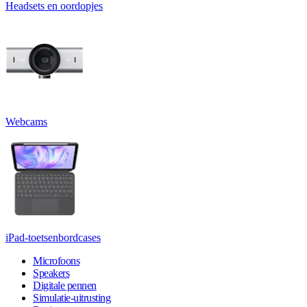
Headsets en oordopjes
Webcams
iPad-toetsenbordcases
Microfoons
Speakers
Digitale pennen
Simulatie-uitrusting