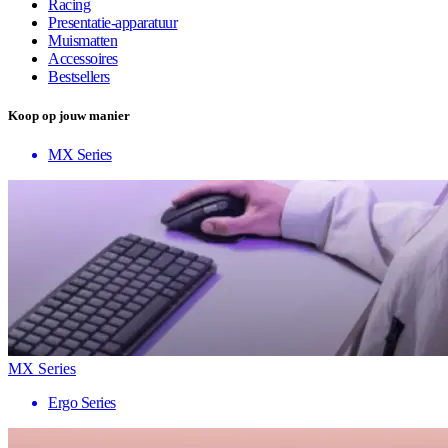
Racing
Presentatie-apparatuur
Muismatten
Accessoires
Bestsellers
Koop op jouw manier
MX Series
MX Series
Ergo Series