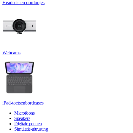
Headsets en oordopjes
Webcams
iPad-toetsenbordcases
Microfoons
Speakers
Digitale pennen
Simulatie-uitrusting