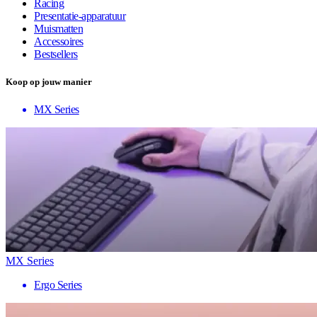
Racing
Presentatie-apparatuur
Muismatten
Accessoires
Bestsellers
Koop op jouw manier
MX Series
MX Series
Ergo Series