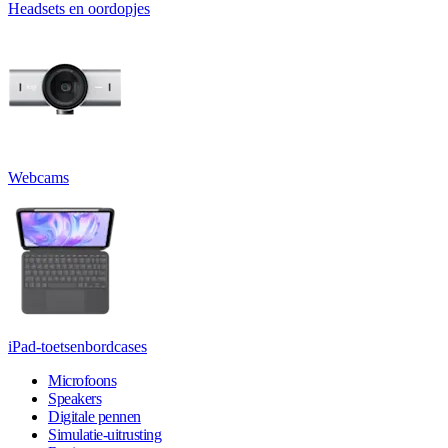
Headsets en oordopjes
Webcams
iPad-toetsenbordcases
Microfoons
Speakers
Digitale pennen
Simulatie-uitrusting