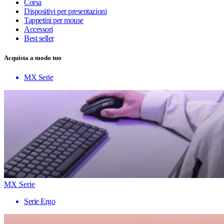
Corsa
Dispositivi per presentazioni
Tappetini per mouse
Accessori
Best seller
Acquista a modo tuo
MX Serie
MX Serie
Serie Ergo