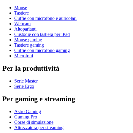
Mouse
Tastiere
Cuffie con microfono e auricolari
Webcam
Altoparlanti
Custodie con tastiera per iPad
Mouse gaming
Tastiere gaming
Cuffie con microfono gaming
Microfoni
Per la produttività
Serie Master
Serie Ergo
Per gaming e streaming
Astro Gaming
Gaming Pro
Corse di simulazione
Attrezzatura per streaming