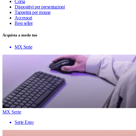
Corsa
Dispositivi per presentazioni
Tappetini per mouse
Accessori
Best seller
Acquista a modo tuo
MX Serie
MX Serie
Serie Ergo