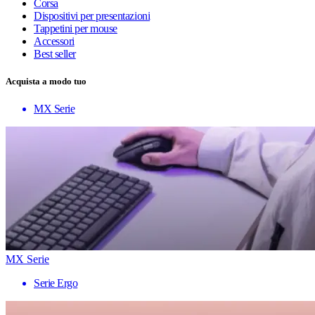
Corsa
Dispositivi per presentazioni
Tappetini per mouse
Accessori
Best seller
Acquista a modo tuo
MX Serie
MX Serie
Serie Ergo