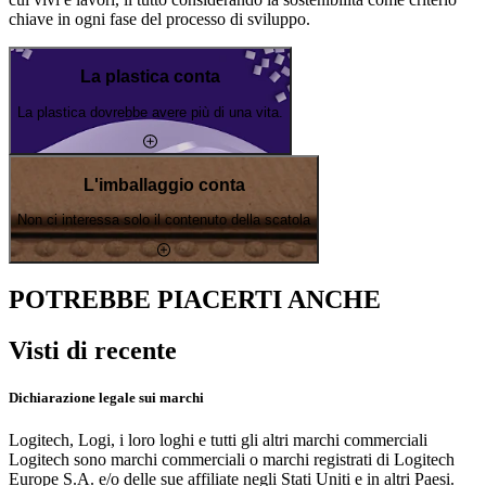
chiave in ogni fase del processo di sviluppo.
La plastica conta
La plastica dovrebbe avere più di una vita.
L'imballaggio conta
Non ci interessa solo il contenuto della scatola
POTREBBE PIACERTI ANCHE
Visti di recente
Dichiarazione legale sui marchi
Logitech, Logi, i loro loghi e tutti gli altri marchi commerciali
Logitech sono marchi commerciali o marchi registrati di Logitech
Europe S.A. e/o delle sue affiliate negli Stati Uniti e in altri Paesi.