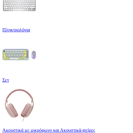
Πληκτρολόγια
Σετ
Ακουστικά με μικρόφωνο και Ακουστικά-ψείρες