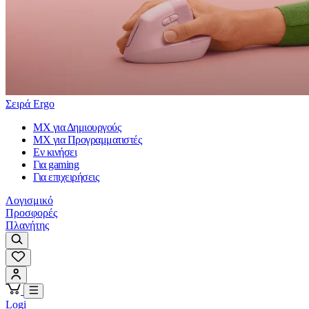
Σειρά Ergo
MX για Δημιουργούς
MX για Προγραμματιστές
Εν κινήσει
Για gaming
Για επιχειρήσεις
Λογισμικό
Προσφορές
Πλανήτης
Logi