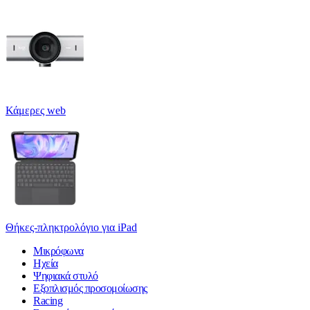
Κάμερες web
Θήκες-πληκτρολόγιο για iPad
Μικρόφωνα
Ηχεία
Ψηφιακά στυλό
Εξοπλισμός προσομοίωσης
Racing