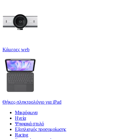
Κάμερες web
Θήκες-πληκτρολόγιο για iPad
Μικρόφωνα
Ηχεία
Ψηφιακά στυλό
Εξοπλισμός προσομοίωσης
Racing