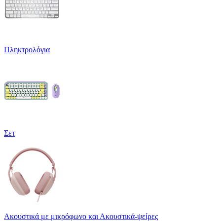
Πληκτρολόγια
Σετ
Ακουστικά με μικρόφωνο και Ακουστικά-ψείρες