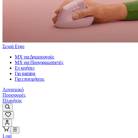
Σειρά Ergo
MX για Δημιουργούς
MX για Προγραμματιστές
Εν κινήσει
Για gaming
Για επιχειρήσεις
Λογισμικό
Προσφορές
Πλανήτης
Logi