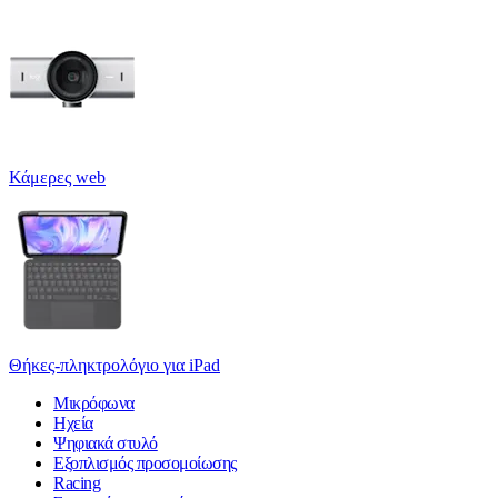
Κάμερες web
Θήκες-πληκτρολόγιο για iPad
Μικρόφωνα
Ηχεία
Ψηφιακά στυλό
Εξοπλισμός προσομοίωσης
Racing