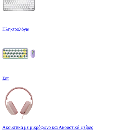
Πληκτρολόγια
Σετ
Ακουστικά με μικρόφωνο και Ακουστικά-ψείρες