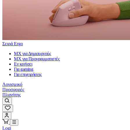
Σειρά Ergo
MX για Δημιουργούς
MX για Προγραμματιστές
Εν κινήσει
Για gaming
Για επιχειρήσεις
Λογισμικό
Προσφορές
Πλανήτης
Logi