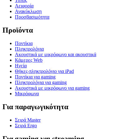
Τύπος
Αειφορία
Ανακύκλωση
Προσβασιμότητα
Προϊόντα
Ποντίκια
Πληκτρολόγια
Ακουστικά με μικρόφωνο και ακουστικά
Κάμερες Web
Ηχεία
Θήκες-πληκτρολόγιο για iPad
Ποντίκια για gaming
Πληκτρολόγια για gaming
Ακουστικά με μικρόφωνο για gaming
Μικρόφωνα
Για παραγωγικότητα
Σειρά Master
Σειρά Ergo
Για gaming και streaming