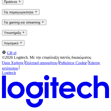
Προϊόντα
Για παραγωγικότητα
Για gaming και streaming
Υποστήριξη
Λογισμικό
GR,el
©2026 Logitech. Με την επιφύλαξη παντός δικαιώματος
Όροι Χρήσης
Πολιτική απορρήτου
Ρυθμίσεις Cookie
Χάρτης
ιστότοπου
Logitech