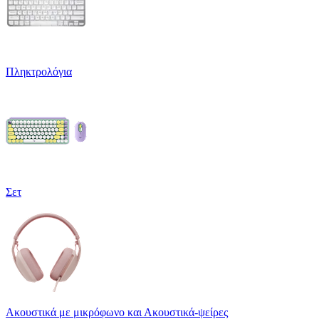
Πληκτρολόγια
Σετ
Ακουστικά με μικρόφωνο και Ακουστικά-ψείρες