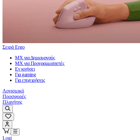
Σειρά Ergo
MX για Δημιουργούς
MX για Προγραμματιστές
Εν κινήσει
Για gaming
Για επιχειρήσεις
Λογισμικό
Προσφορές
Πλανήτης
Logi