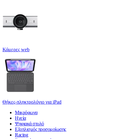
Κάμερες web
Θήκες-πληκτρολόγιο για iPad
Μικρόφωνα
Ηχεία
Ψηφιακά στυλό
Εξοπλισμός προσομοίωσης
Racing