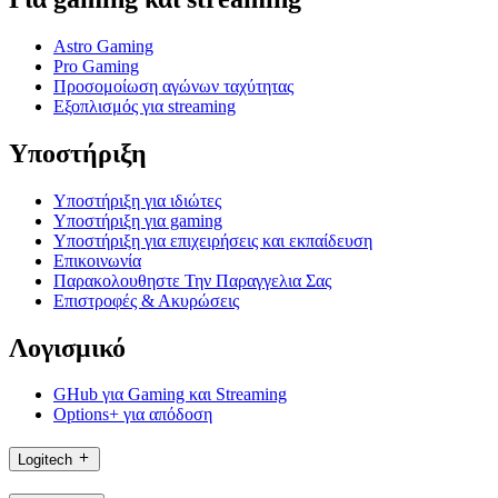
Astro Gaming
Pro Gaming
Προσομοίωση αγώνων ταχύτητας
Εξοπλισμός για streaming
Υποστήριξη
Υποστήριξη για ιδιώτες
Υποστήριξη για gaming
Υποστήριξη για επιχειρήσεις και εκπαίδευση
Επικοινωνία
Παρακολουθηστε Την Παραγγελια Σας
Επιστροφές & Ακυρώσεις
Λογισμικό
GHub για Gaming και Streaming
Options+ για απόδοση
Logitech