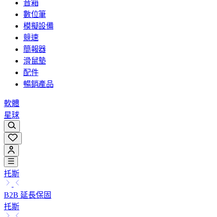
音箱
數位筆
模擬設備
競速
簡報器
滑鼠墊
配件
暢銷產品
軟體
星球
托斯
B2B 延長保固
托斯