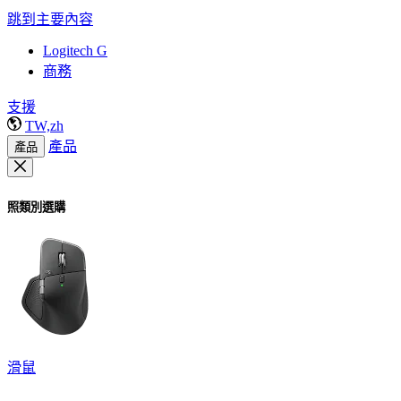
跳到主要內容
Logitech G
商務
支援
TW,zh
產品
產品
照類別選購
滑鼠