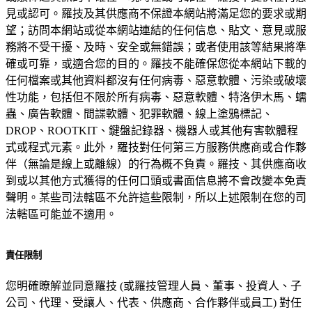
見或認可。羅技及其供應商不保證本網站將滿足您的要求或期
望；訪問本網站或從本網站連結的任何信息、貼文、意見或服
務將不受干擾、及時、安全或無錯誤；或者使用該等結果將準
確或可靠，或適合您的目的。羅技不能確保您從本網站下載的
任何檔案或其他資料都沒有任何病毒、惡意軟體、污染或破壞
性功能，包括但不限於所有病毒、惡意軟體、特洛伊木馬、蠕
蟲、廣告軟體、間諜軟體、犯罪軟體、線上塗鴉標記、
DROP、ROOTKIT、鍵盤記錄器、機器人或其他有害軟體程
式或程式元素。此外，羅技對任何第三方服務供應商或合作夥
伴（無論是線上或離線）的行為概不負責。羅技、其供應商收
到或以其他方式獲得的任何口頭或書面信息將不會改變本免責
聲明。某些司法轄區不允許這些限制，所以上述限制在您的司
法轄區可能並不適用。
責任限制
您明確瞭解並同意羅技 (或羅技管理人員、董事、投資人、子
公司、代理、受讓人、代表、供應商、合作夥伴或員工) 對任