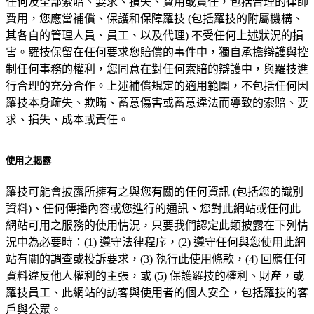
任何及全部索賠、要求、損失、費用或責任，包括合理的律師
費用，您應當補償、保護和保障羅技 (包括羅技的附屬機構、
其各自的管理人員、員工、以及代理) 不受任何上述狀況的損
害。羅技保留在任何要求您賠償的事件中，獨自承擔辯護與控
制任何事務的權利，您同意在對任何索賠的辯護中，與羅技進
行合理的充分合作。上述補償規定的適用範圍，不包括任何因
羅技本身疏失、欺瞞、蓄意傷害或蓄意違法而導致的索賠、要
求、損失、成本或責任。
使用之揭露
羅技可能會披露所擁有之與您有關的任何資訊 (包括您的識別
資料)、任何傳播內容或您進行的通訊、您對此網站或任何此
網站可用之服務的使用情況，只要我們認定此類披露在下列情
況中為必要時：(1) 遵守法律程序，(2) 遵守任何與您使用此網
站有關的調查或投訴要求，(3) 執行此使用條款，(4) 回應任何
資料違反他人權利的主張，或 (5) 保護羅技的權利、財產，或
羅技員工、此網站的訪客與使用者的個人安全，包括羅技的客
戶與公眾。