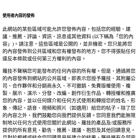
使用者內容的發佈
此網站的某些區域可能允許您發佈內容，包括您的經驗、建
議、推薦、評論、資訊、訊息或其他資料 (以下稱為「您的內
容」)。請注意，這些區域是公開的，並非機密。您只能將您
的內容發佈到公共區域和您有權發布的地方。您不得張貼任何
違反本條款或任何第三方權利的內容。
羅技不聲稱您可能發布的任何內容的所有權。但是，通過將您
的內容發佈到網站的公共區域，即表示您授予羅技、其附屬公
司、合作夥伴和分銷商永久、不可撤銷、免費版權使用、複
製、展示、演示、分發、改編、創作衍生作品、轉授權和推廣
您的內容，並以任何媒介和任何方式使用和轉授您的姓名、形
象、傳記、語音、視頻和照片（如適用）給您的帖子。除了您
的內容之外，我們鼓勵您向我們提供反饋。您同意我們能無限
制地以任何方式使用您關於此網站、羅技的產品及/或服務所
提供的所有意見、勸告、推薦、建議、抱怨及其他回饋意見，
且對於根據或結合您回饋意見所建立的結果，羅技擁有全部完