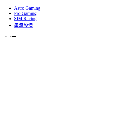
Astro Gaming
Pro Gaming
SIM Racing
串流設備
支援
個人支援
遊戲支援
商務與教育支援
與我們聯絡
軟體
適用於遊戲與串流播放用途的 G HUB
為高效性能打造的 Options+
羅技