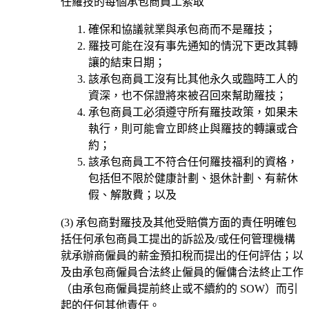
任羅技的每個承包商員工索取
確保和協議就業與承包商而不是羅技；
羅技可能在沒有事先通知的情況下更改其轉
讓的結束日期；
該承包商員工沒有比其他永久或臨時工人的
資深，也不保證將來被召回來幫助羅技；
承包商員工必須遵守所有羅技政策，如果未
執行，則可能會立即終止與羅技的轉讓或合
約；
該承包商員工不符合任何羅技福利的資格，
包括但不限於健康計劃、退休計劃、有薪休
假、解散費；以及
(3) 承包商對羅技及其他受賠償方面的責任明確包
括任何承包商員工提出的訴訟及/或任何管理機構
就承辦商僱員的薪金預扣稅而提出的任何評估；以
及由承包商僱員合法終止僱員的僱傭合法終止工作
（由承包商僱員提前終止或不續約的 SOW）而引
起的任何其他責任。