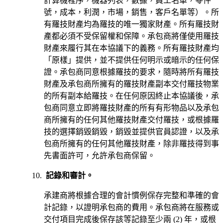
計算機程序，機器列表，數據，員工名單，零件
號，成本，利潤，市場，銷售，客戶名單等）。所
有羅技財產均為羅技的唯一獨家財產。所有羅技財
產都必須不受保留權和保障。承包商將僅使用羅技
財產來履行其在本協議下的義務。所有羅技財產均
「原樣」提供，並不提供任何明示或暗示的任何保
證。承包商同意根據羅技的要求，隨時將所有羅技
財產及承包商所擁有的羅技財產副本交付羅技物業
的所有副本給羅技。在任何原因終止本協議後，承
包商同意立即將羅技財產的所有有形物品以及承包
商所擁有的任何其他羅技財產交付羅技，或根據羅
技的選擇銷毀銷毀，銷毀並提供官員認證，以及承
包商所擁有的任何其他羅技財產，除非羅技得到事
先書面許可，允許承包商保留。
記錄和審計。
承建商將根據合理的會計慣例保存完整和準確的會
計記錄，以證明承包商的費用。承包商將在服務或
交付項目完成後保存該等記錄至少兩 (2) 年，或根