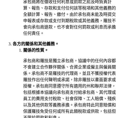
承包商將在徵收任何利息或罰款之前及時負責計
算、報告、存款和支付任何該等稅項和其他義務的
全額計算、報告、繳付。由於承包商未能及時提交
申報表或存款或支付到期稅款或其他義務，羅技不
會向承包商退款，也不會對任何罰款或利息而承擔
任何責任。
各方的關係和其他義務。
關係的性質。
承包商和羅技是獨立承包商，協議中的任何內容都
不會建立合作夥伴關係、合資企業或僱主與僱員關
係。承包商不是羅技的代理商，並且不獲授權代表
羅技作出任何聲明或承諾，除非羅技以書面要求或
授權。承包商同意遵守所有適用的州和聯邦法律，
包括根據本協議向承包商支付給承包商、其代理或
員工的費用支付稅款、社會保障、工人賠償、殘疾
以及其他供款等義務承擔。承包商特此同意賠償和
保護羅技免受任何或所有此類稅款或供款，包括但
不限於罰款和利息。