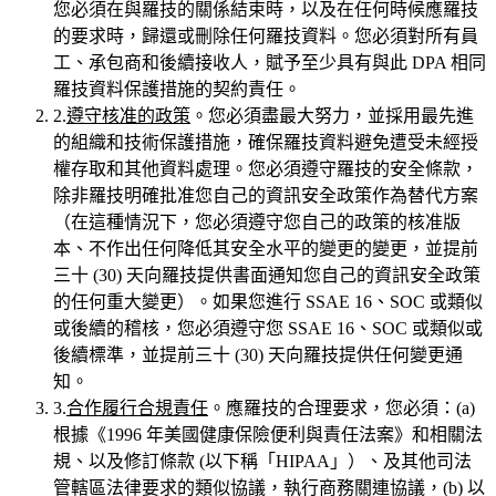
您必須在與羅技的關係結束時，以及在任何時候應羅技
的要求時，歸還或刪除任何羅技資料。您必須對所有員
工、承包商和後續接收人，賦予至少具有與此 DPA 相同
羅技資料保護措施的契約責任。
2.
遵守核准的政策
。您必須盡最大努力，並採用最先進
的組織和技術保護措施，確保羅技資料避免遭受未經授
權存取和其他資料處理。您必須遵守羅技的安全條款，
除非羅技明確批准您自己的資訊安全政策作為替代方案
（在這種情況下，您必須遵守您自己的政策的核准版
本、不作出任何降低其安全水平的變更的變更，並提前
三十 (30) 天向羅技提供書面通知您自己的資訊安全政策
的任何重大變更）。如果您進行 SSAE 16、SOC 或類似
或後續的稽核，您必須遵守您 SSAE 16、SOC 或類似或
後續標準，並提前三十 (30) 天向羅技提供任何變更通
知。
3.
合作履行合規責任
。應羅技的合理要求，您必須：(a)
根據《1996 年美國健康保險便利與責任法案》和相關法
規、以及修訂條款 (以下稱「HIPAA」）、及其他司法
管轄區法律要求的類似協議，執行商務關連協議，(b) 以