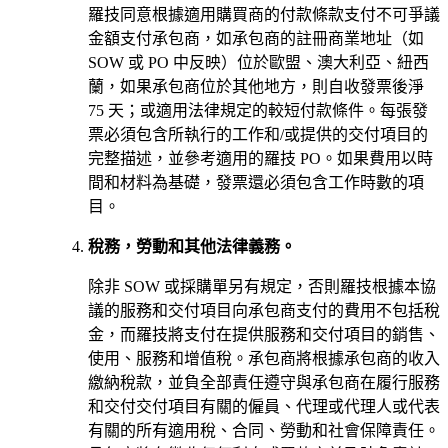
羅技同意根據適用購買商的付款條款支付不可爭議
金額支付承包商，如承包商的註冊商業地址（如
SOW 或 PO 中反映）位於歐盟、澳大利亞、紐西
蘭，如果承包商位於其他地方，則自收發票後淨
75 天；或適用法律規定的較短付款條件。每張發
票必須包含所執行的工作和/或提供的交付項目的
完整描述，並參考適用的羅技 PO。如果費用以時
間和材料為基礎，發票還必須包含工作時數的項
目。
稅務，勞動和其他法律義務。
除非 SOW 或採購單另有規定，否則羅技根據本協
議的服務和交付項目向承包商支付的費用不包括稅
金，而羅技將支付在提供服務和交付項目的銷售、
使用、服務和增值稅。承包商將根據承包商的收入
繳納稅款，並負全部責任遵守與承包商在履行服務
和交付交付項目有關的僱員、代理或代理人或代表
有關的所有適用稅、合同、勞動和社會保障責任。