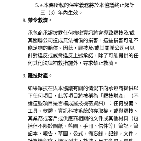
e.
本條所載的保密義務將於本協議終止起計
三（3）年內生效。
禁令救濟。
承包商承認披露任何機密資訊將會導致羅技及/或
其關聯公司造成無法補償的損害，這些損害可能不
能足夠的賠償。因此，羅技及/或其關聯公司可以
針對違反或威脅違反上述承諾，除了可能提供的任
何其他法律補救措施外，尋求禁止救濟。
羅技財產。
如果羅技在與本協議有關的情況下向承包商提供以
下任何項目，此等項目將被稱為「羅技財產」（不
論這些項目是否構成羅技機密資訊）：任何設備、
工具、軟體、資訊科技系統的存取權，或與羅技、
其業務或客戶或供應商相關的文件或其他材料（包
括但不限於圖紙、藍圖、手冊、信件等）筆記，筆
記本，報告，草圖，公式，備忘錄，記錄，文件，