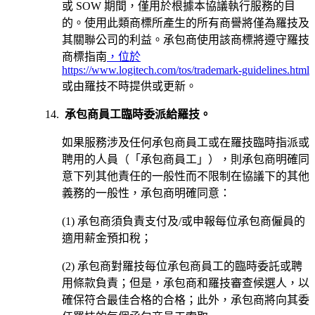
或 SOW 期間，僅用於根據本協議執行服務的目
的。使用此類商標所產生的所有商譽將僅為羅技及
其關聯公司的利益。承包商使用該商標將遵守羅技
商標指南
，位於
https://www.logitech.com/tos/trademark-guidelines.html
或由羅技不時提供或更新。
承包商員工臨時委派給羅技。
如果服務涉及任何承包商員工或在羅技臨時指派或
聘用的人員（「承包商員工」），則承包商明確同
意下列其他責任的一般性而不限制在協議下的其他
義務的一般性，承包商明確同意：
(1) 承包商須負責支付及/或申報每位承包商僱員的
適用薪金預扣稅；
(2) 承包商對羅技每位承包商員工的臨時委託或聘
用條款負責；但是，承包商和羅技審查候選人，以
確保符合最佳合格的合格；此外，承包商將向其委