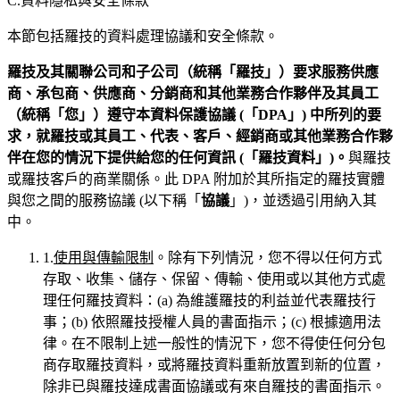
C.資料隱私與安全條款
本節包括羅技的資料處理協議和安全條款。
羅技及其關聯公司和子公司（統稱「羅技」）要求服務供應
商、承包商、供應商、分銷商和其他業務合作夥伴及其員工
（統稱「
您
」）遵守本資料保護協議 (「
DPA
」) 中所列的要
求，就羅技或其員工、代表、客戶、經銷商或其他業務合作夥
伴在您的情況下提供給您的任何
資
訊 (「羅技資料」)。
與羅技
或羅技客戶的商業關係。此 DPA 附加於其所指定的羅技實體
與您之間的服務協議 (以下稱「
協議
」)，並透過引用納入其
中。
1.
使用與傳輸限制
。除有下列情況，您不得以任何方式
存取、收集、儲存、保留、傳輸、使用或以其他方式處
理任何羅技資料：(a) 為維護羅技的利益並代表羅技行
事；(b) 依照羅技授權人員的書面指示；(c) 根據適用法
律。在不限制上述一般性的情況下，您不得使任何分包
商存取羅技資料，或將羅技資料重新放置到新的位置，
除非已與羅技達成書面協議或有來自羅技的書面指示。