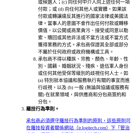
或候選人；(c) 向任何中介人向上述任何一項
付款；或 (d) 向任何其他人或實體，如果該
付款或轉讓違反其進行的國家法律或美國法
律。當事人的意圖不會作出任何付款或轉移
價值，以公開或商業貪污、接受或同意以勒
索、贖回或其他非法或不當方法或不當方式
獲得業務的方式。承包商保證其全部或部分
不屬於任何政府或政府機構或工具。
承包商不得以種族、宗教、顏色、年齡、性
別、國籍、婚姻狀況、殘疾、退伍軍人身份
或任何其他受保等級別的歧視任何人士，如
(a) 特別就本協議和服務執行有關的事宜而進
行歧視，以及 (b) 一般 (無論與協議或服務有
關) 在就業領域，與供應商和分包商簽約和
分包。
羅技行為準則。
承包商必須遵守羅技行為準則的原則，這些原則可
在羅技投資者關係網站（ir.logitech.com）下「管治