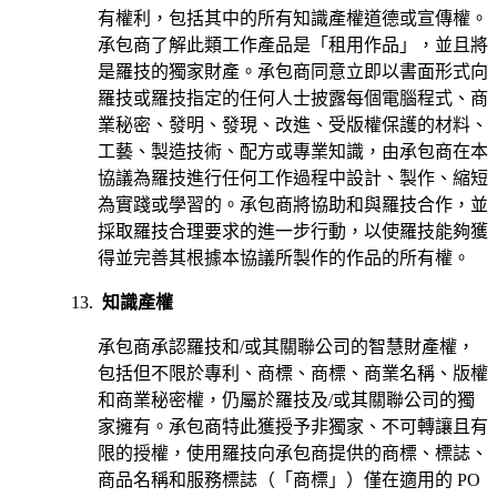
有權利，包括其中的所有知識產權道德或宣傳權。
承包商了解此類工作產品是「租用作品」，並且將
是羅技的獨家財產。承包商同意立即以書面形式向
羅技或羅技指定的任何人士披露每個電腦程式、商
業秘密、發明、發現、改進、受版權保護的材料、
工藝、製造技術、配方或專業知識，由承包商在本
協議為羅技進行任何工作過程中設計、製作、縮短
為實踐或學習的。承包商將協助和與羅技合作，並
採取羅技合理要求的進一步行動，以使羅技能夠獲
得並完善其根據本協議所製作的作品的所有權。
知識產權
承包商承認羅技和/或其關聯公司的智慧財產權，
包括但不限於專利、商標、商標、商業名稱、版權
和商業秘密權，仍屬於羅技及/或其關聯公司的獨
家擁有。承包商特此獲授予非獨家、不可轉讓且有
限的授權，使用羅技向承包商提供的商標、標誌、
商品名稱和服務標誌（「商標」）僅在適用的 PO