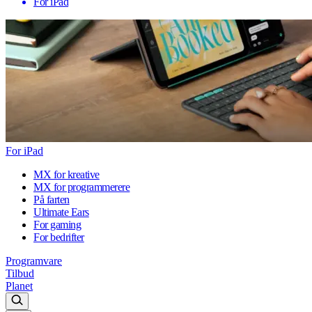
For iPad
For iPad
MX for kreative
MX for programmerere
På farten
Ultimate Ears
For gaming
For bedrifter
Programvare
Tilbud
Planet