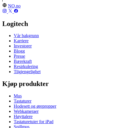
NO,no
Logitech
Vår bakgrunn
Karriere
Investorer
Blogg
Presse
Bærekraft
Resirkulering
Tilgjengelighet
Kjøp produkter
Mus
Tastaturer
Hodesett og ørepropper
Webkameraer
Høyttalere
Tastaturetuier for iPad
Spillmus