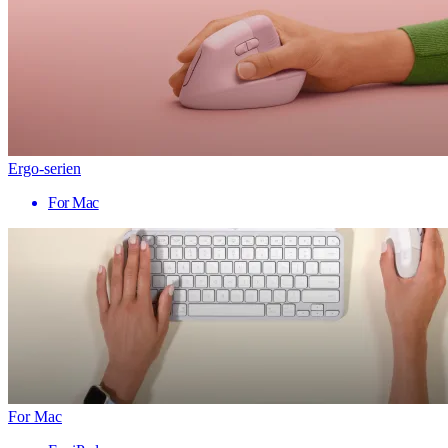
Ergo-serien
For Mac
For Mac