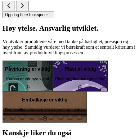
Oppdag flere funksjoner
Høy ytelse. Ansvarlig utviklet.
Vi utvikler produktene våre med tanke på hastighet, presisjon og
høy ytelse. Samtidig vurderer vi bærekraft som et sentralt kriterium i
hvert trinn av produktutviklingsprosessen.
Påvirkning er viktig
Plast er viktig
Karbon er vår nye kalori
Plast bør ha mer enn ett liv.
Emballasje er viktig
Det handler ikke bare om det som er i esken
Kanskje liker du også