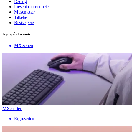
Racing
Presentasjonsenheter
Musematter
Tilbehør
Bestselgere
Kjøp på din måte
MX-serien
MX-serien
Ergo-serien