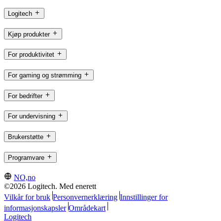
Logitech
Kjøp produkter
For produktivitet
For gaming og strømming
For bedrifter
For undervisning
Brukerstøtte
Programvare
NO,no
©2026 Logitech. Med enerett
Vilkår for bruk
Personvernerklæring
Innstillinger for
informasjonskapsler
Områdekart
Logitech