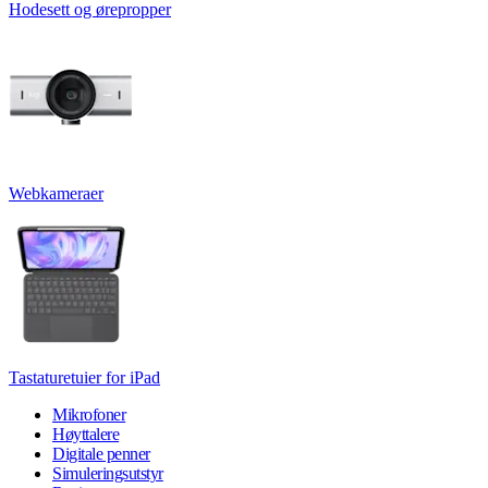
Hodesett og ørepropper
Webkameraer
Tastaturetuier for iPad
Mikrofoner
Høyttalere
Digitale penner
Simuleringsutstyr