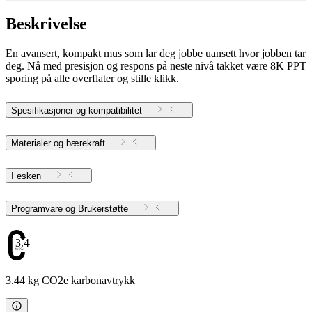
Beskrivelse
En avansert, kompakt mus som lar deg jobbe uansett hvor jobben tar
deg. Nå med presisjon og respons på neste nivå takket være 8K PPT
sporing på alle overflater og stille klikk.
Spesifikasjoner og kompatibilitet
Materialer og bærekraft
I esken
Programvare og Brukerstøtte
3.44
3.44 kg CO2e karbonavtrykk