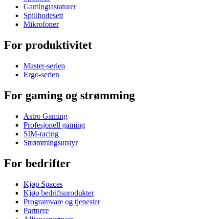
Gamingtastaturer
Spillhodesett
Mikrofoner
For produktivitet
Master-serien
Ergo-serien
For gaming og strømming
Astro Gaming
Profesjonell gaming
SIM-racing
Strømmingsutstyr
For bedrifter
Kjøp Spaces
Kjøp bedriftsprodukter
Programvare og tjenester
Partnere