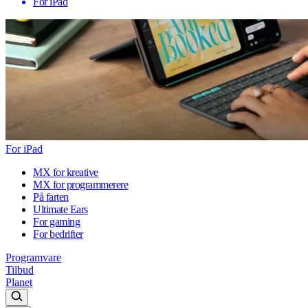
For iPad
For iPad
MX for kreative
MX for programmerere
På farten
Ultimate Ears
For gaming
For bedrifter
Programvare
Tilbud
Planet