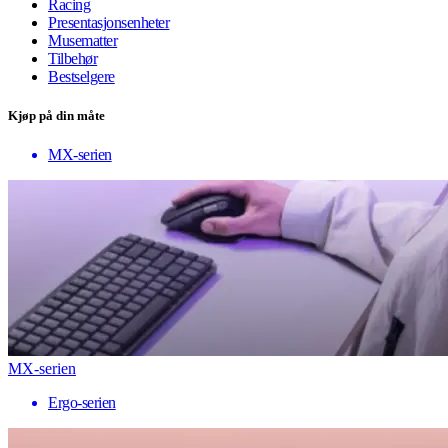
Racing
Presentasjonsenheter
Musematter
Tilbehør
Bestselgere
Kjøp på din måte
MX-serien
MX-serien
Ergo-serien