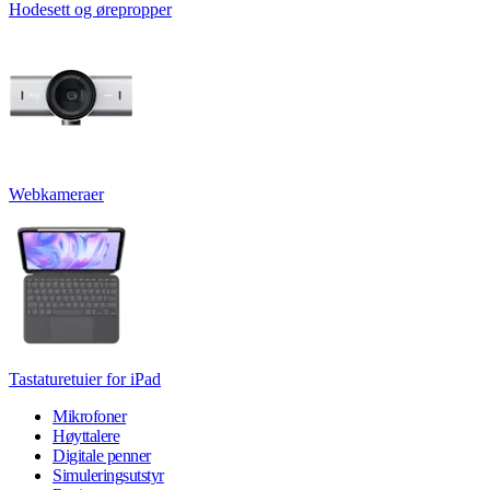
Hodesett og ørepropper
Webkameraer
Tastaturetuier for iPad
Mikrofoner
Høyttalere
Digitale penner
Simuleringsutstyr