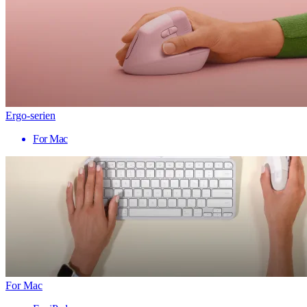
Ergo-serien
For Mac
For Mac