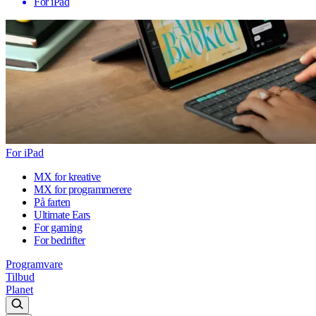
For iPad
For iPad
MX for kreative
MX for programmerere
På farten
Ultimate Ears
For gaming
For bedrifter
Programvare
Tilbud
Planet