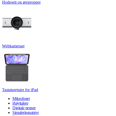
Hodesett og ørepropper
Webkameraer
Tastaturetuier for iPad
Mikrofoner
Høyttalere
Digitale penner
Simuleringsutstyr