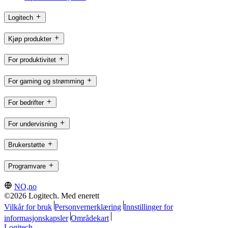
Logitech
Kjøp produkter
For produktivitet
For gaming og strømming
For bedrifter
For undervisning
Brukerstøtte
Programvare
NO,no
©2026 Logitech. Med enerett
Vilkår for bruk
Personvernerklæring
Innstillinger for
informasjonskapsler
Områdekart
Logitech