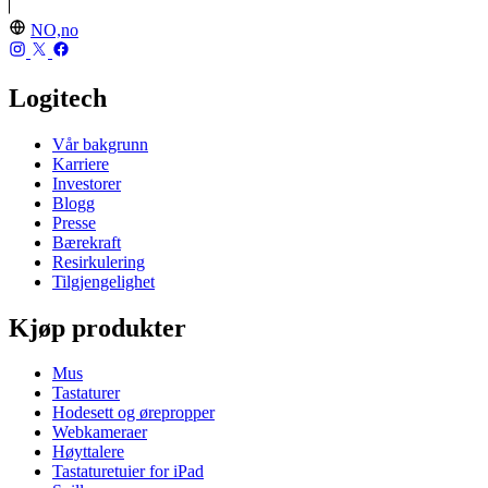
NO,no
Logitech
Vår bakgrunn
Karriere
Investorer
Blogg
Presse
Bærekraft
Resirkulering
Tilgjengelighet
Kjøp produkter
Mus
Tastaturer
Hodesett og ørepropper
Webkameraer
Høyttalere
Tastaturetuier for iPad