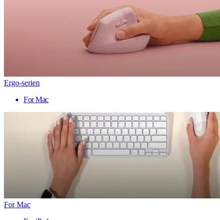
Ergo-serien
For Mac
For Mac