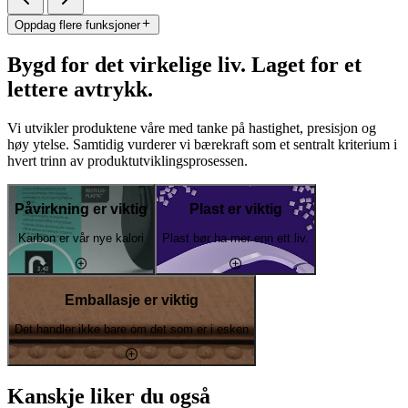
Oppdag flere funksjoner
Bygd for det virkelige liv. Laget for et
lettere avtrykk.
Vi utvikler produktene våre med tanke på hastighet, presisjon og
høy ytelse. Samtidig vurderer vi bærekraft som et sentralt kriterium i
hvert trinn av produktutviklingsprosessen.
Påvirkning er viktig
Plast er viktig
Karbon er vår nye kalori
Plast bør ha mer enn ett liv.
Emballasje er viktig
Det handler ikke bare om det som er i esken
Kanskje liker du også