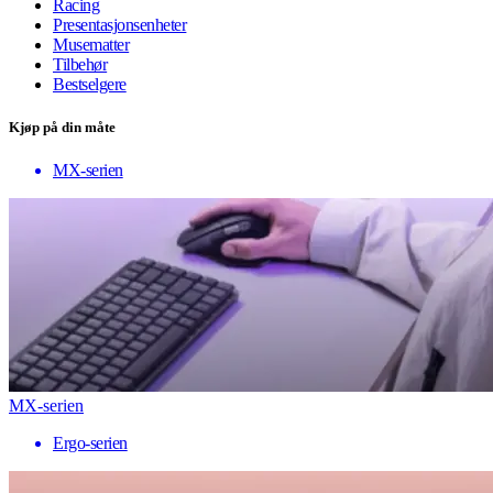
Racing
Presentasjonsenheter
Musematter
Tilbehør
Bestselgere
Kjøp på din måte
MX-serien
MX-serien
Ergo-serien