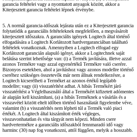
garancia feltételei vagy a nyomtatott anyagok között, akkor a
Kiterjesztett garancia feltételei lépnek érvénybe.
5. A normál garancia-időszak lejárata után ez a Kiterjesztett garancia
folytatódik a garanciális feltételeknek megfelelően, a megvásárolt
kiterjesztett időszakra. A garanciális igények Logitech által történő
elfogadására a Logitech Korlátozott hardvergaranciában található
feltételek vonatkoznak. Amennyiben a Logitech elfogad egy
Korlátozott garancián alapuló igényt, akkor a Logitechnek saját
belátása szerint lehetősége van: (i) a Termék javítására, illetve azzal
azonos Termékre vagy azzal egyenértékű Termékre való cserére.
Bizonyos esetekben, ahol a javításhoz vagy azonos modellre történő
cseréhez szükséges összetevők már nem állnak rendelkezésre, a
Logitech kicserélheti a Terméket az azonos értékű legújabb
modellre; vagy (ii) visszatérítést adhat. A hibás Termékért járó
visszatérítést a Végfelhasználó által a Termékért kifizetett adómentes
ár alapján kell kiszámítani, (a) a hibás Terméknek a vásárlás és a
visszavétel között eltelt időben történő használatát figyelembe véve,
valamint (b) a visszatérítés nem lépheti túl a Termék való piaci
értékét. A Logitech által kiszámított érték végleges,
visszavonhatatlan és vita tárgyát nem képezi. Minden csere
hardvertermékre a garanciális időszakból fennmaradó idő vagy
harminc (30) nap fog vonatkozni, attól függően, melyik a hosszabb.