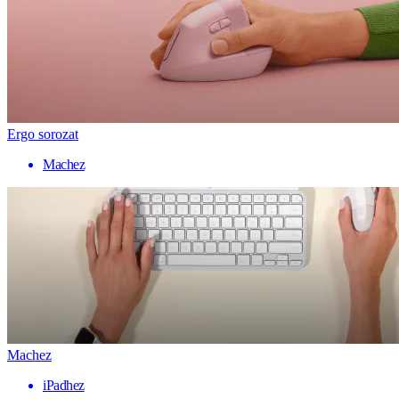
Ergo sorozat
Machez
Machez
iPadhez