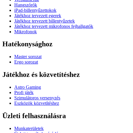
Hangszórók
iPad-billentyűzettokok
Játékhoz tervezett egerek
Játékhoz tervezett billentyűzetek
Játékhoz tervezett mikrofonos fejhallgatók
Mikrofonok
Hatékonysághoz
Master sorozat
Ergo sorozat
Játékhoz és közvetítéshez
Astro Gaming
Profi játék
Szimulátoros versenyzés
Eszközök közvetítéshez
Üzleti felhasználásra
Munkaterületek