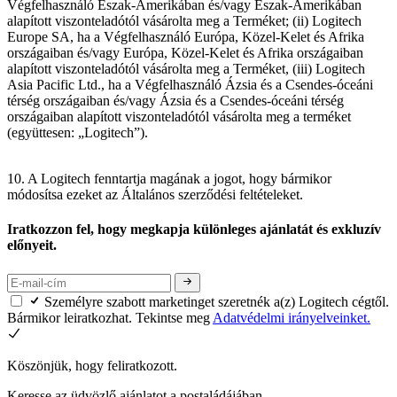
Végfelhasználó Észak-Amerikában és/vagy Észak-Amerikában
alapított viszonteladótól vásárolta meg a Terméket; (ii) Logitech
Europe SA, ha a Végfelhasználó Európa, Közel-Kelet és Afrika
országaiban és/vagy Európa, Közel-Kelet és Afrika országaiban
alapított viszonteladótól vásárolta meg a Terméket, (iii) Logitech
Asia Pacific Ltd., ha a Végfelhasználó Ázsia és a Csendes-óceáni
térség országaiban és/vagy Ázsia és a Csendes-óceáni térség
országaiban alapított viszonteladótól vásárolta meg a terméket
(együttesen: „Logitech”).
10. A Logitech fenntartja magának a jogot, hogy bármikor
módosítsa ezeket az Általános szerződési feltételeket.
Iratkozzon fel, hogy megkapja különleges ajánlatát és exkluzív
előnyeit.
Személyre szabott marketinget szeretnék a(z) Logitech cégtől.
Bármikor leiratkozhat. Tekintse meg
Adatvédelmi irányelveinket.
Köszönjük, hogy feliratkozott.
Keresse az üdvözlő ajánlatot a postaládájában.