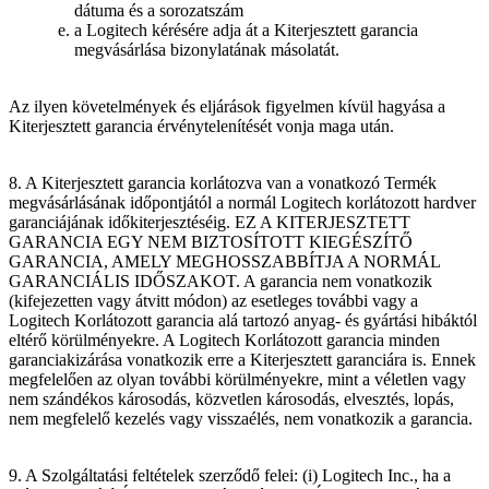
dátuma és a sorozatszám
a Logitech kérésére adja át a Kiterjesztett garancia
megvásárlása bizonylatának másolatát.
Az ilyen követelmények és eljárások figyelmen kívül hagyása a
Kiterjesztett garancia érvénytelenítését vonja maga után.
8. A Kiterjesztett garancia korlátozva van a vonatkozó Termék
megvásárlásának időpontjától a normál Logitech korlátozott hardver
garanciájának időkiterjesztéséig. EZ A KITERJESZTETT
GARANCIA EGY NEM BIZTOSÍTOTT KIEGÉSZÍTŐ
GARANCIA, AMELY MEGHOSSZABBÍTJA A NORMÁL
GARANCIÁLIS IDŐSZAKOT. A garancia nem vonatkozik
(kifejezetten vagy átvitt módon) az esetleges további vagy a
Logitech Korlátozott garancia alá tartozó anyag- és gyártási hibáktól
eltérő körülményekre. A Logitech Korlátozott garancia minden
garanciakizárása vonatkozik erre a Kiterjesztett garanciára is. Ennek
megfelelően az olyan további körülményekre, mint a véletlen vagy
nem szándékos károsodás, közvetlen károsodás, elvesztés, lopás,
nem megfelelő kezelés vagy visszaélés, nem vonatkozik a garancia.
9. A Szolgáltatási feltételek szerződő felei: (i) Logitech Inc., ha a