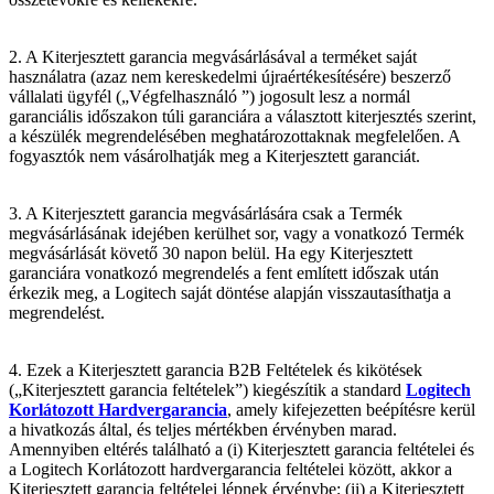
2. A Kiterjesztett garancia megvásárlásával a terméket saját
használatra (azaz nem kereskedelmi újraértékesítésére) beszerző
vállalati ügyfél („Végfelhasználó
”) jogosult lesz a normál
garanciális időszakon túli garanciára a választott kiterjesztés szerint,
a készülék megrendelésében meghatározottaknak megfelelően. A
fogyasztók nem vásárolhatják meg a Kiterjesztett garanciát.
3. A Kiterjesztett garancia megvásárlására csak a Termék
megvásárlásának idejében kerülhet sor, vagy a vonatkozó Termék
megvásárlását követő 30 napon belül. Ha egy Kiterjesztett
garanciára vonatkozó megrendelés a fent említett időszak után
érkezik meg, a Logitech saját döntése alapján visszautasíthatja a
megrendelést.
4. Ezek a Kiterjesztett garancia B2B Feltételek és kikötések
(„Kiterjesztett garancia feltételek”) kiegészítik a standard
Logitech
Korlátozott Hardvergarancia
, amely kifejezetten beépítésre kerül
a hivatkozás által, és teljes mértékben érvényben marad.
Amennyiben eltérés található a (i) Kiterjesztett garancia feltételei és
a Logitech Korlátozott hardvergarancia feltételei között, akkor a
Kiterjesztett garancia feltételei lépnek érvénybe; (ii) a Kiterjesztett