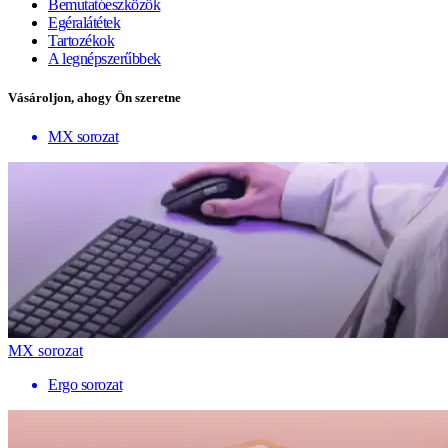
Bemutatóeszközök
Egéralátétek
Tartozékok
A legnépszerűbbek
Vásároljon, ahogy Ön szeretne
MX sorozat
MX sorozat
Ergo sorozat