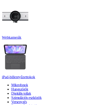
Webkamerák
iPad-billentyűzettokok
Mikrofonok
Hangszórók
Digitális tollak
Szimulációs eszközök
Versenyzés