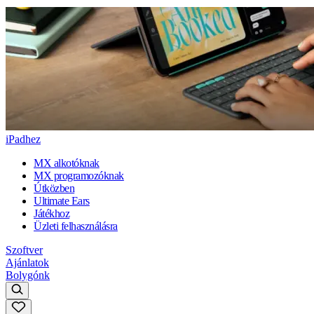
iPadhez
MX alkotóknak
MX programozóknak
Útközben
Ultimate Ears
Játékhoz
Üzleti felhasználásra
Szoftver
Ajánlatok
Bolygónk