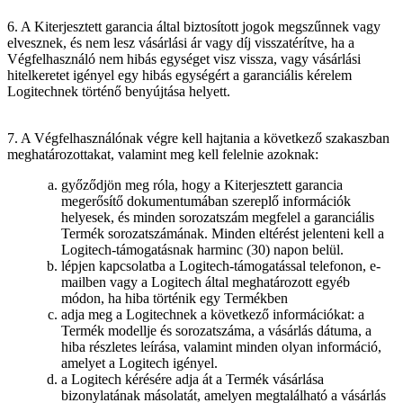
6. A Kiterjesztett garancia által biztosított jogok megszűnnek vagy
elvesznek, és nem lesz vásárlási ár vagy díj visszatérítve, ha a
Végfelhasználó nem hibás egységet visz vissza, vagy vásárlási
hitelkeretet igényel egy hibás egységért a garanciális kérelem
Logitechnek történő benyújtása helyett.
7. A Végfelhasználónak végre kell hajtania a következő szakaszban
meghatározottakat, valamint meg kell felelnie azoknak:
győződjön meg róla, hogy a Kiterjesztett garancia
megerősítő dokumentumában szereplő információk
helyesek, és minden sorozatszám megfelel a garanciális
Termék sorozatszámának. Minden eltérést jelenteni kell a
Logitech-támogatásnak harminc (30) napon belül.
lépjen kapcsolatba a Logitech-támogatással telefonon, e-
mailben vagy a Logitech által meghatározott egyéb
módon, ha hiba történik egy Termékben
adja meg a Logitechnek a következő információkat: a
Termék modellje és sorozatszáma, a vásárlás dátuma, a
hiba részletes leírása, valamint minden olyan információ,
amelyet a Logitech igényel.
a Logitech kérésére adja át a Termék vásárlása
bizonylatának másolatát, amelyen megtalálható a vásárlás