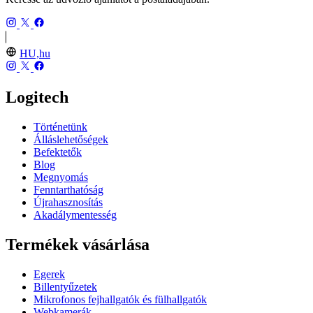
HU,hu
Logitech
Történetünk
Álláslehetőségek
Befektetők
Blog
Megnyomás
Fenntarthatóság
Újrahasznosítás
Akadálymentesség
Termékek vásárlása
Egerek
Billentyűzetek
Mikrofonos fejhallgatók és fülhallgatók
Webkamerák