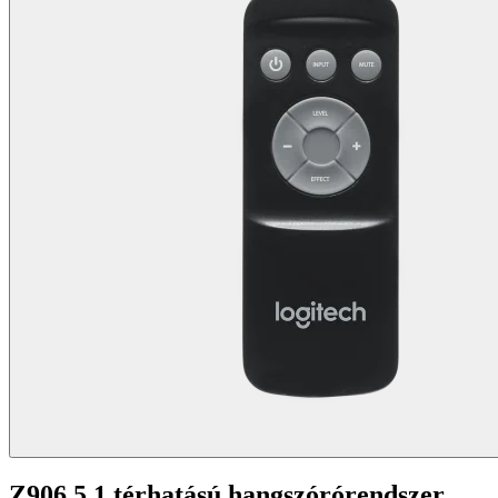
Z906 5.1 térhatású hangszórórendszer