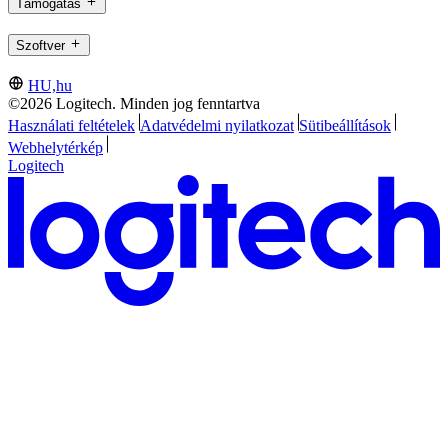
Támogatás
Szoftver
HU,hu
©2026 Logitech. Minden jog fenntartva
Használati feltételek
Adatvédelmi nyilatkozat
Sütibeállítások
Webhelytérkép
Logitech