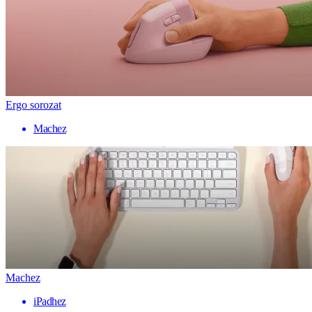
Ergo sorozat
Machez
Machez
iPadhez