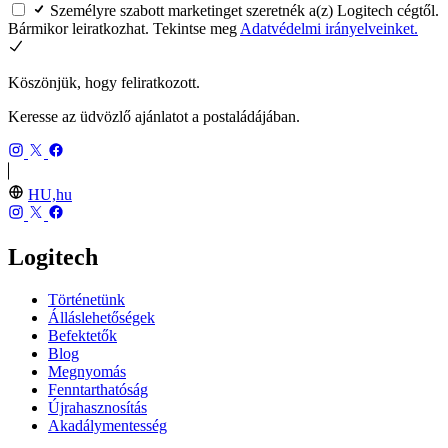
Személyre szabott marketinget szeretnék a(z) Logitech cégtől.
Bármikor leiratkozhat. Tekintse meg
Adatvédelmi irányelveinket.
Köszönjük, hogy feliratkozott.
Keresse az üdvözlő ajánlatot a postaládájában.
HU,hu
Logitech
Történetünk
Álláslehetőségek
Befektetők
Blog
Megnyomás
Fenntarthatóság
Újrahasznosítás
Akadálymentesség