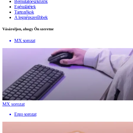
Bemutatóeszközök
Egéralátétek
Tartozékok
A legnépszerűbbek
Vásároljon, ahogy Ön szeretne
MX sorozat
MX sorozat
Ergo sorozat