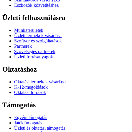
Eszközök közvetítéshez
Üzleti felhasználásra
Munkaterületek
Üzleti termékek vásárlása
Szoftver és szolgáltatások
Partnerek
Szövetséges partnerek
Üzleti forrásanyagok
Oktatáshoz
Oktatási termékek vásárlása
K-12-megoldások
Oktatási források
Támogatás
Egyéni támogatás
Játéktámogatás
Üzleti és oktatási támogatás