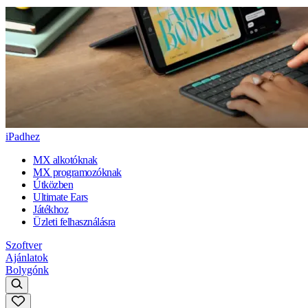
iPadhez
MX alkotóknak
MX programozóknak
Útközben
Ultimate Ears
Játékhoz
Üzleti felhasználásra
Szoftver
Ajánlatok
Bolygónk