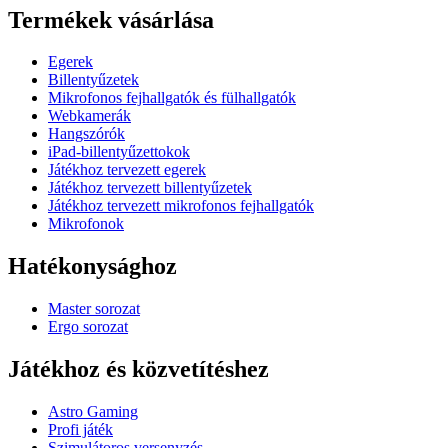
Termékek vásárlása
Egerek
Billentyűzetek
Mikrofonos fejhallgatók és fülhallgatók
Webkamerák
Hangszórók
iPad-billentyűzettokok
Játékhoz tervezett egerek
Játékhoz tervezett billentyűzetek
Játékhoz tervezett mikrofonos fejhallgatók
Mikrofonok
Hatékonysághoz
Master sorozat
Ergo sorozat
Játékhoz és közvetítéshez
Astro Gaming
Profi játék
Szimulátoros versenyzés