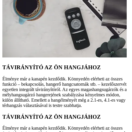
TÁVIRÁNYÍTÓ AZ ÖN HANGJÁHOZ
Élménye már a kanapén kezdődik. Könnyedén elérheti az összes
funkció – bekapcsolás, hangerő hangcsatornák stb. – kezelőszervét
egyetlen integrált távirányítóról. Az egyes magashangsugárzók és a
mélyhangsugárzó hangerejének szabályzása kényelmes módon,
külön állítható. Emellett a hangélményét még a 2.1-es, 4.1-es vagy
térhangzás választásával is testre szabhatja.
TÁVIRÁNYÍTÓ AZ ÖN HANGJÁHOZ
Élménye már a kanapén kezdődik. Könnyedén elérheti az összes