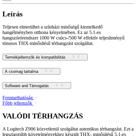
Leírás
Teljesen elmerülhet a színházi minőségű kiemelkedő
hangélményben otthona kényelmében. Ez az 5.1-es
hangszórórendszer 1000 W csúcs-/500 W effektív teljesítményű
tónusos THX-minősítésű térhangzást szolgáltat.
Termékjellemzők és kompatibilitás
A csomag tartalma
Software and Támogatás
Fenntarthatóság
Főbb jellemzők
VALÓDI TÉRHANGZÁS
A Logitech Z906 közvetlenül szolgáltat autentikus térhangzást. Ezt a
legszigorúbb követelményekhez készült THX- minősítésű 5.1-es