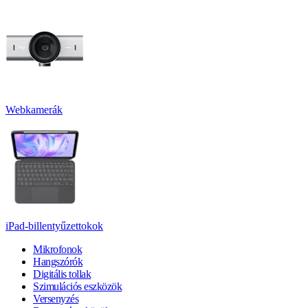
Webkamerák
iPad-billentyűzettokok
Mikrofonok
Hangszórók
Digitális tollak
Szimulációs eszközök
Versenyzés