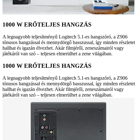
1000 W ERŐTELJES HANGZÁS
A legnagyobb teljesítményű Logitech 5.1-es hangszóró, a Z906
tónusos hangzással és mennydörgő basszussal, így minden részletet
hallhat és igazán élvezhet. Akár filmjéről, zeneszámairól vagy
játékáról van szó – teljesen elmerülhet a zene világában.
1000 W ERŐTELJES HANGZÁS
A legnagyobb teljesítményű Logitech 5.1-es hangszóró, a Z906
tónusos hangzással és mennydörgő basszussal, így minden részletet
hallhat és igazán élvezhet. Akár filmjéről, zeneszámairól vagy
játékáról van szó – teljesen elmerülhet a zene világában.