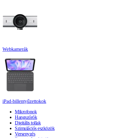
Webkamerák
iPad-billentyűzettokok
Mikrofonok
Hangszórók
Digitális tollak
Szimulációs eszközök
Versenyzés