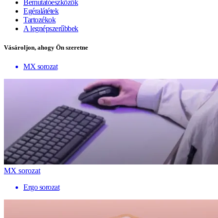
Bemutatóeszközök
Egéralátétek
Tartozékok
A legnépszerűbbek
Vásároljon, ahogy Ön szeretne
MX sorozat
MX sorozat
Ergo sorozat