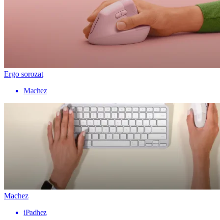
Ergo sorozat
Machez
Machez
iPadhez