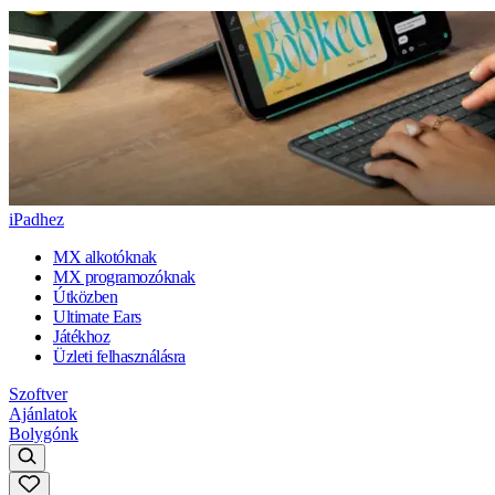
iPadhez
MX alkotóknak
MX programozóknak
Útközben
Ultimate Ears
Játékhoz
Üzleti felhasználásra
Szoftver
Ajánlatok
Bolygónk