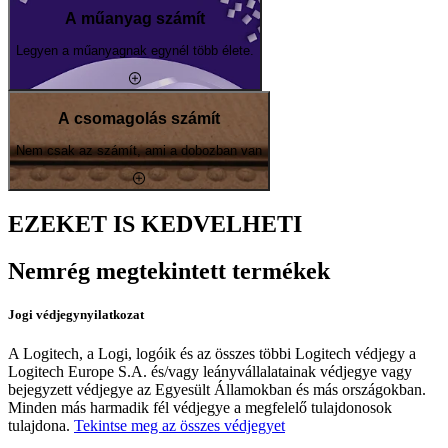
A műanyag számít
Legyen a műanyagnak egynél több élete.
A csomagolás számít
Nem csak az számít, ami a dobozban van
EZEKET IS KEDVELHETI
Nemrég megtekintett termékek
Jogi védjegynyilatkozat
A Logitech, a Logi, logóik és az összes többi Logitech védjegy a
Logitech Europe S.A. és/vagy leányvállalatainak védjegye vagy
bejegyzett védjegye az Egyesült Államokban és más országokban.
Minden más harmadik fél védjegye a megfelelő tulajdonosok
tulajdona.
Tekintse meg az összes védjegyet