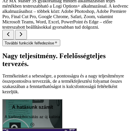
Az MX Master 3S gyakorlatilag minden alkalmazásban teljes
mértékben testreszabható a Logi Options+ alkalmazással. A kedvenc
alkalmazásaihoz – többek közt: Adobe Photoshop, Adobe Premiere
Pro, Final Cut Pro, Google Chrome, Safari, Zoom, valamint
Microsoft Teams, Word, Excel, PowerPoint és Edge – előre
testreszabott beállításokkal gyorsabban tud dolgozni.
További funkciók felfedezése
Nagy teljesítmény. Felelősségteljes
tervezés.
Termékeinket a sebességre, a pontosságra és a nagy teljesítményre
összepontosítva tervezzük, de a termékfejlesztési folyamat összes
szakaszában a fenntarthatóságot is kulcsfontosságú feltételként
kezeljük.
A hatásunk számít
A karbonkibocsátás az új kalória