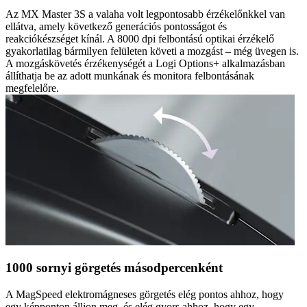
Az MX Master 3S a valaha volt legpontosabb érzékelőnkkel van
ellátva, amely következő generációs pontosságot és
reakciókészséget kínál. A 8000 dpi felbontású optikai érzékelő
gyakorlatilag bármilyen felületen követi a mozgást – még üvegen is.
A mozgáskövetés érzékenységét a Logi Options+ alkalmazásban
állíthatja be az adott munkának és monitora felbontásának
megfelelőre.
1000 sornyi görgetés másodpercenként
A MagSpeed elektromágneses görgetés elég pontos ahhoz, hogy
egy képponton álljon meg, és elég gyors ahhoz, hogy egy