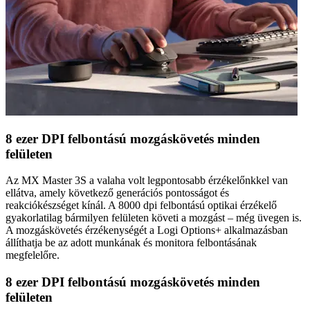
8 ezer DPI felbontású mozgáskövetés minden
felületen
Az MX Master 3S a valaha volt legpontosabb érzékelőnkkel van
ellátva, amely következő generációs pontosságot és
reakciókészséget kínál. A 8000 dpi felbontású optikai érzékelő
gyakorlatilag bármilyen felületen követi a mozgást – még üvegen is.
A mozgáskövetés érzékenységét a Logi Options+ alkalmazásban
állíthatja be az adott munkának és monitora felbontásának
megfelelőre.
8 ezer DPI felbontású mozgáskövetés minden
felületen