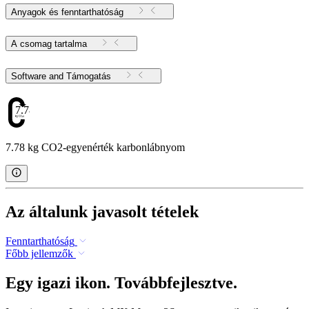
Anyagok és fenntarthatóság
A csomag tartalma
Software and Támogatás
7.78
7.78 kg CO2-egyenérték karbonlábnyom
Az általunk javasolt tételek
Fenntarthatóság
Főbb jellemzők
Egy igazi ikon. Továbbfejlesztve.