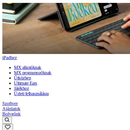
iPadhez
MX alkotóknak
MX programozóknak
Útközben
Ultimate Ears
Játékhoz
Üzleti felhasználásra
Szoftver
Ajánlatok
Bolygónk