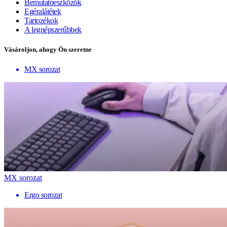
Bemutatóeszközök
Egéralátétek
Tartozékok
A legnépszerűbbek
Vásároljon, ahogy Ön szeretne
MX sorozat
MX sorozat
Ergo sorozat