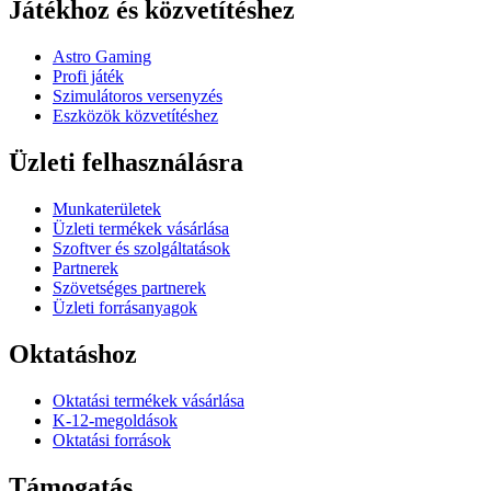
Játékhoz és közvetítéshez
Astro Gaming
Profi játék
Szimulátoros versenyzés
Eszközök közvetítéshez
Üzleti felhasználásra
Munkaterületek
Üzleti termékek vásárlása
Szoftver és szolgáltatások
Partnerek
Szövetséges partnerek
Üzleti forrásanyagok
Oktatáshoz
Oktatási termékek vásárlása
K-12-megoldások
Oktatási források
Támogatás