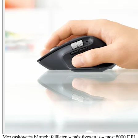
Mozgáskövetés bármely felületen – még üvegen is – most 8000 DPI