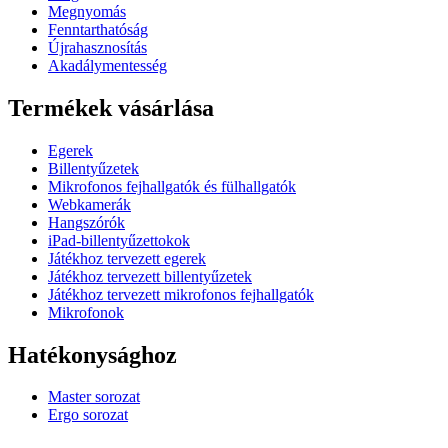
Megnyomás
Fenntarthatóság
Újrahasznosítás
Akadálymentesség
Termékek vásárlása
Egerek
Billentyűzetek
Mikrofonos fejhallgatók és fülhallgatók
Webkamerák
Hangszórók
iPad-billentyűzettokok
Játékhoz tervezett egerek
Játékhoz tervezett billentyűzetek
Játékhoz tervezett mikrofonos fejhallgatók
Mikrofonok
Hatékonysághoz
Master sorozat
Ergo sorozat