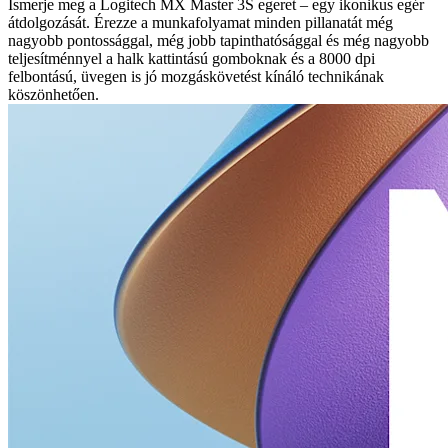
Ismerje meg a Logitech MX Master 3S egeret – egy ikonikus egér
átdolgozását. Érezze a munkafolyamat minden pillanatát még
nagyobb pontossággal, még jobb tapinthatósággal és még nagyobb
teljesítménnyel a halk kattintású gomboknak és a 8000 dpi
felbontású, üvegen is jó mozgáskövetést kínáló technikának
köszönhetően.