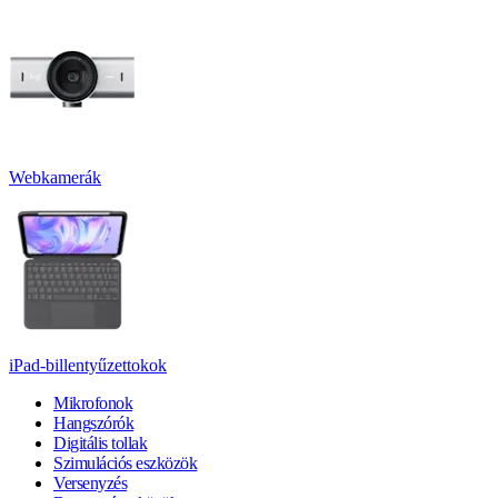
Webkamerák
iPad-billentyűzettokok
Mikrofonok
Hangszórók
Digitális tollak
Szimulációs eszközök
Versenyzés