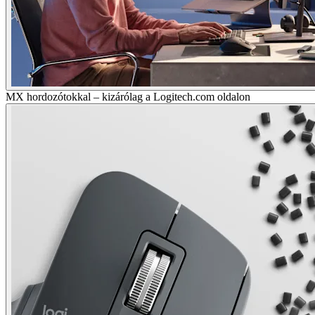
MX hordozótokkal – kizárólag a Logitech.com oldalon