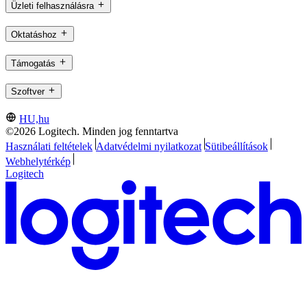
Üzleti felhasználásra
Oktatáshoz
Támogatás
Szoftver
HU,hu
©2026 Logitech. Minden jog fenntartva
Használati feltételek
Adatvédelmi nyilatkozat
Sütibeállítások
Webhelytérkép
Logitech