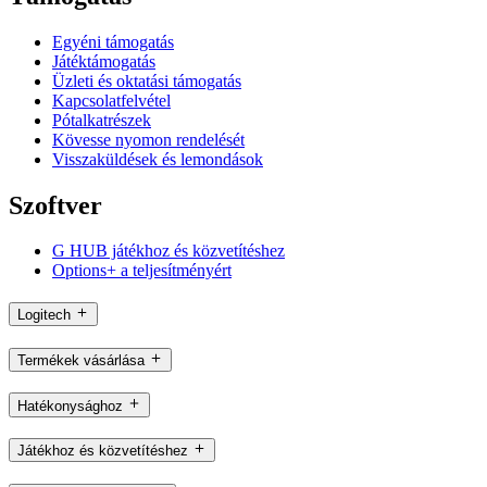
Egyéni támogatás
Játéktámogatás
Üzleti és oktatási támogatás
Kapcsolatfelvétel
Pótalkatrészek
Kövesse nyomon rendelését
Visszaküldések és lemondások
Szoftver
G HUB játékhoz és közvetítéshez
Options+ a teljesítményért
Logitech
Termékek vásárlása
Hatékonysághoz
Játékhoz és közvetítéshez