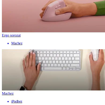
Ergo sorozat
Machez
Machez
iPadhez