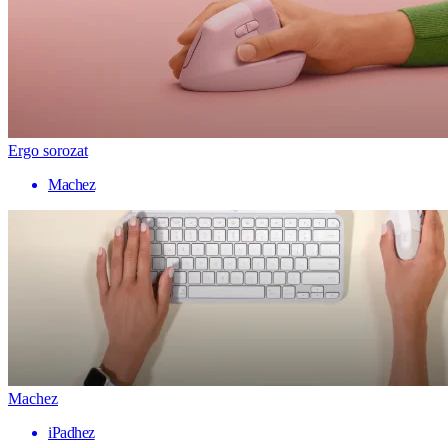
Ergo sorozat
Machez
Machez
iPadhez