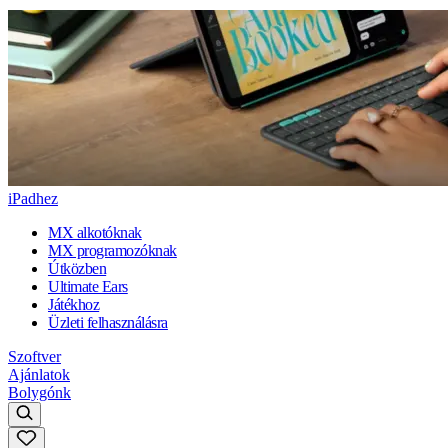
iPadhez
MX alkotóknak
MX programozóknak
Útközben
Ultimate Ears
Játékhoz
Üzleti felhasználásra
Szoftver
Ajánlatok
Bolygónk