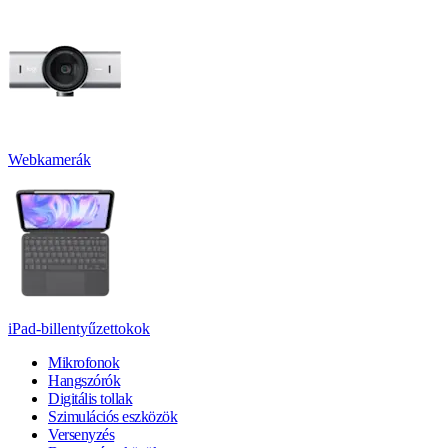
Webkamerák
iPad-billentyűzettokok
Mikrofonok
Hangszórók
Digitális tollak
Szimulációs eszközök
Versenyzés