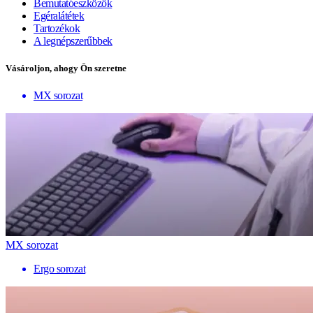
Bemutatóeszközök
Egéralátétek
Tartozékok
A legnépszerűbbek
Vásároljon, ahogy Ön szeretne
MX sorozat
MX sorozat
Ergo sorozat