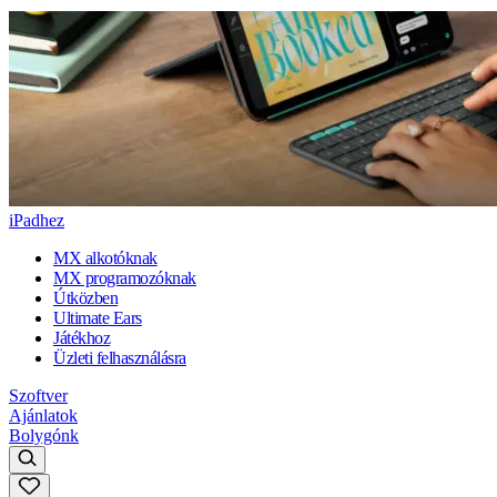
iPadhez
MX alkotóknak
MX programozóknak
Útközben
Ultimate Ears
Játékhoz
Üzleti felhasználásra
Szoftver
Ajánlatok
Bolygónk