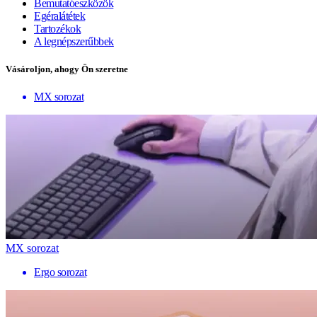
Bemutatóeszközök
Egéralátétek
Tartozékok
A legnépszerűbbek
Vásároljon, ahogy Ön szeretne
MX sorozat
MX sorozat
Ergo sorozat