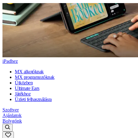
iPadhez
MX alkotóknak
MX programozóknak
Útközben
Ultimate Ears
Játékhoz
Üzleti felhasználásra
Szoftver
Ajánlatok
Bolygónk