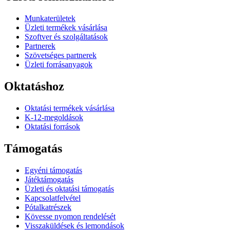
Munkaterületek
Üzleti termékek vásárlása
Szoftver és szolgáltatások
Partnerek
Szövetséges partnerek
Üzleti forrásanyagok
Oktatáshoz
Oktatási termékek vásárlása
K-12-megoldások
Oktatási források
Támogatás
Egyéni támogatás
Játéktámogatás
Üzleti és oktatási támogatás
Kapcsolatfelvétel
Pótalkatrészek
Kövesse nyomon rendelését
Visszaküldések és lemondások