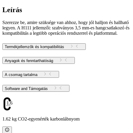
Leírás
Szerezze be, amire szüksége van ahhoz, hogy jól halljon és hallható
legyen. A H111 jellemzői: szabványos 3,5 mm-es hangcsatlakozó és
kompatibilitás a legtöbb operációs rendszerrel és platformmal.
Termékjellemzők és kompatibilitás
Anyagok és fenntarthatóság
A csomag tartalma
Software and Támogatás
1.62
1.62 kg CO2-egyenérték karbonlábnyom