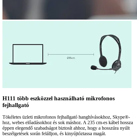
H111 több eszközzel használható mikrofonos
fejhallgató
Tökéletes üzleti mikrofonos fejhallgató hanghívásokhoz, Skype®-
hoz, webes előadásokhoz és sok máshoz. A 235 cm-es kábel hossza
éppen elegendő szabadságot biztosít ahhoz, hogy a hosszúra nyúlt
beszélgetések során felálljon, és kinyújtóztassa magát.