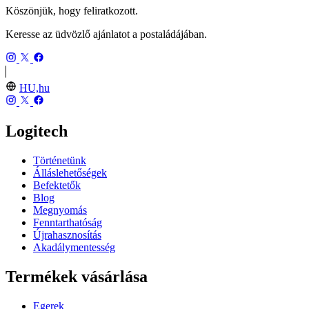
Köszönjük, hogy feliratkozott.
Keresse az üdvözlő ajánlatot a postaládájában.
HU,hu
Logitech
Történetünk
Álláslehetőségek
Befektetők
Blog
Megnyomás
Fenntarthatóság
Újrahasznosítás
Akadálymentesség
Termékek vásárlása
Egerek