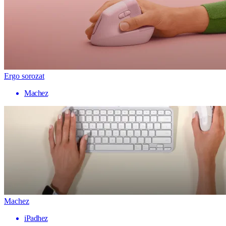
Ergo sorozat
Machez
Machez
iPadhez