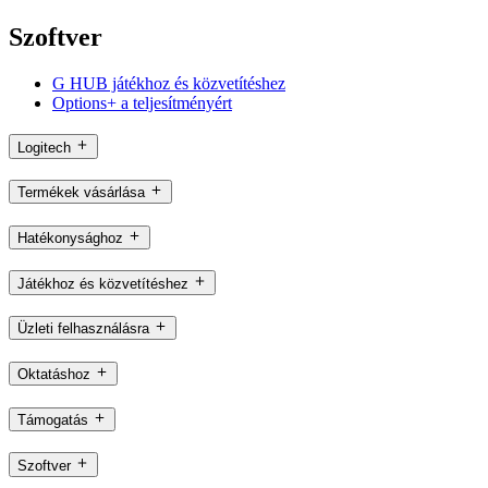
Szoftver
G HUB játékhoz és közvetítéshez
Options+ a teljesítményért
Logitech
Termékek vásárlása
Hatékonysághoz
Játékhoz és közvetítéshez
Üzleti felhasználásra
Oktatáshoz
Támogatás
Szoftver