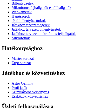
Billentyűzetek
Mikrofonos fejhallgatók és fülhallgatók
Webkamerák
Hangszórók
iPad-billentyűzettokok
Játékhoz tervezett egerek
Játékhoz tervezett billentyűzetek
Játékhoz tervezett mikrofonos fejhallgatók
Mikrofonok
Hatékonysághoz
Master sorozat
Ergo sorozat
Játékhoz és közvetítéshez
Astro Gaming
Profi játék
Szimulátoros versenyzés
Eszközök közvetítéshez
Üzleti felhasználásra