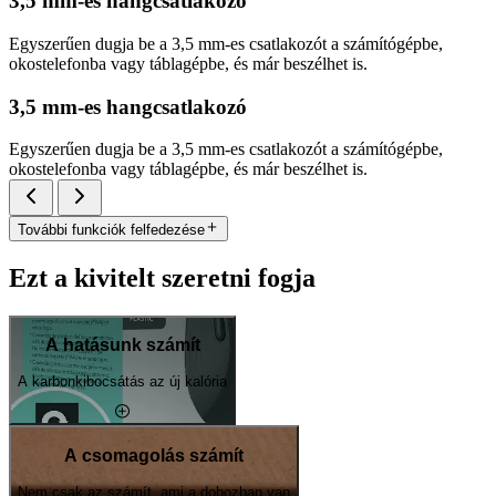
3,5 mm-es hangcsatlakozó
Egyszerűen dugja be a 3,5 mm-es csatlakozót a számítógépbe,
okostelefonba vagy táblagépbe, és már beszélhet is.
3,5 mm-es hangcsatlakozó
Egyszerűen dugja be a 3,5 mm-es csatlakozót a számítógépbe,
okostelefonba vagy táblagépbe, és már beszélhet is.
További funkciók felfedezése
Ezt a kivitelt szeretni fogja
A hatásunk számít
A karbonkibocsátás az új kalória
A csomagolás számít
Nem csak az számít, ami a dobozban van