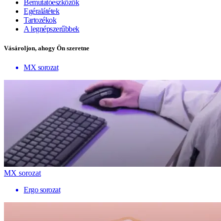
Bemutatóeszközök
Egéralátétek
Tartozékok
A legnépszerűbbek
Vásároljon, ahogy Ön szeretne
MX sorozat
MX sorozat
Ergo sorozat