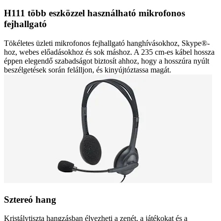
H111 több eszközzel használható mikrofonos
fejhallgató
Tökéletes üzleti mikrofonos fejhallgató hanghívásokhoz, Skype®-
hoz, webes előadásokhoz és sok máshoz. A 235 cm-es kábel hossza
éppen elegendő szabadságot biztosít ahhoz, hogy a hosszúra nyúlt
beszélgetések során felálljon, és kinyújtóztassa magát.
Sztereó hang
Kristálytiszta hangzásban élvezheti a zenét, a játékokat és a