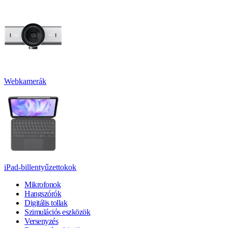
Webkamerák
iPad-billentyűzettokok
Mikrofonok
Hangszórók
Digitális tollak
Szimulációs eszközök
Versenyzés