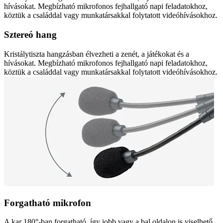
hívásokat. Megbízható mikrofonos fejhallgató napi feladatokhoz,
köztük a családdal vagy munkatársakkal folytatott videóhívásokhoz.
Sztereó hang
Kristálytiszta hangzásban élvezheti a zenét, a játékokat és a
hívásokat. Megbízható mikrofonos fejhallgató napi feladatokhoz,
köztük a családdal vagy munkatársakkal folytatott videóhívásokhoz.
Forgatható mikrofon
A kar 180°-ban forgatható, így jobb vagy a bal oldalon is viselhető.