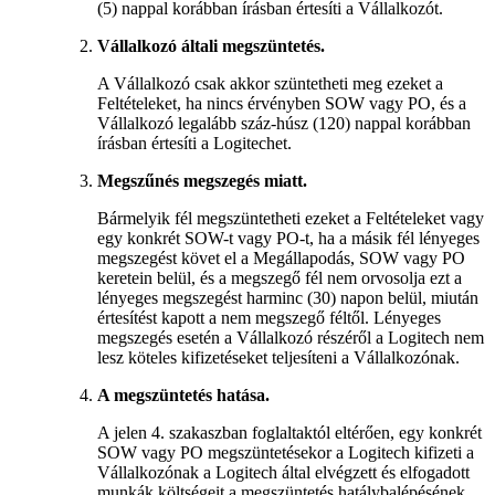
(5) nappal korábban írásban értesíti a Vállalkozót.
Vállalkozó általi megszüntetés.
A Vállalkozó csak akkor szüntetheti meg ezeket a
Feltételeket, ha nincs érvényben SOW vagy PO, és a
Vállalkozó legalább száz-húsz (120) nappal korábban
írásban értesíti a Logitechet.
Megszűnés megszegés miatt.
Bármelyik fél megszüntetheti ezeket a Feltételeket vagy
egy konkrét SOW-t vagy PO-t, ha a másik fél lényeges
megszegést követ el a Megállapodás, SOW vagy PO
keretein belül, és a megszegő fél nem orvosolja ezt a
lényeges megszegést harminc (30) napon belül, miután
értesítést kapott a nem megszegő féltől. Lényeges
megszegés esetén a Vállalkozó részéről a Logitech nem
lesz köteles kifizetéseket teljesíteni a Vállalkozónak.
A megszüntetés hatása.
A jelen 4. szakaszban foglaltaktól eltérően, egy konkrét
SOW vagy PO megszüntetésekor a Logitech kifizeti a
Vállalkozónak a Logitech által elvégzett és elfogadott
munkák költségeit a megszüntetés hatálybalépésének