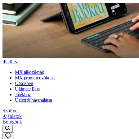
iPadhez
MX alkotóknak
MX programozóknak
Útközben
Ultimate Ears
Játékhoz
Üzleti felhasználásra
Szoftver
Ajánlatok
Bolygónk