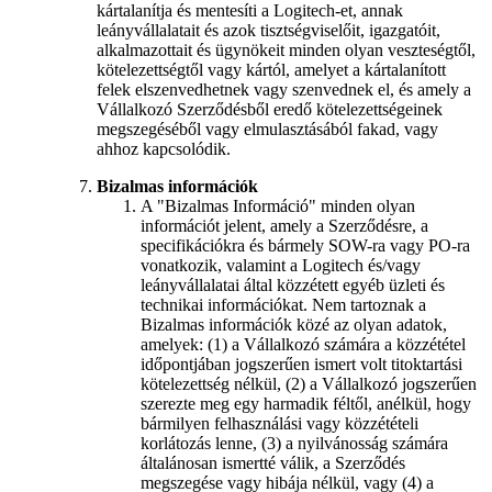
kártalanítja és mentesíti a Logitech-et, annak
leányvállalatait és azok tisztségviselőit, igazgatóit,
alkalmazottait és ügynökeit minden olyan veszteségtől,
kötelezettségtől vagy kártól, amelyet a kártalanított
felek elszenvedhetnek vagy szenvednek el, és amely a
Vállalkozó Szerződésből eredő kötelezettségeinek
megszegéséből vagy elmulasztásából fakad, vagy
ahhoz kapcsolódik.
Bizalmas információk
A "Bizalmas Információ" minden olyan
információt jelent, amely a Szerződésre, a
specifikációkra és bármely SOW-ra vagy PO-ra
vonatkozik, valamint a Logitech és/vagy
leányvállalatai által közzétett egyéb üzleti és
technikai információkat. Nem tartoznak a
Bizalmas információk közé az olyan adatok,
amelyek: (1) a Vállalkozó számára a közzététel
időpontjában jogszerűen ismert volt titoktartási
kötelezettség nélkül, (2) a Vállalkozó jogszerűen
szerezte meg egy harmadik féltől, anélkül, hogy
bármilyen felhasználási vagy közzétételi
korlátozás lenne, (3) a nyilvánosság számára
általánosan ismertté válik, a Szerződés
megszegése vagy hibája nélkül, vagy (4) a