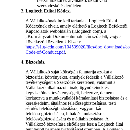
beszállítókkal és alvállalkozókkal való
szerződéskötés területén.
Logitech Etikai Kódex.
A Vállalkozónak be kell tartania a Logitech Etikai
Kódexének elveit, amely elérhető a Logitech Befektetői
Kapcsolatok weboldalán (ir.logitech.com), a
„Kormányzati Dokumentumok” címszó alatt, vagy a
következő közvetlen URL-en:
https://s1.q4cdn.com/104539020/files/doc_downloads/cor
Code-of-Conduct.pdf
.
Biztosítás.
A Vállalkozó saját költségén fenntartja azokat a
biztosítási kötvényeket, amelyek fedezik a Vállalkozó
tevékenységeit a Szerződés keretében, valamint a
Vállalkozó alkalmazottainak, ügynökeinek és
képviselőinek tevékenységeit, beleértve, de nem
korlátozva a munkavállalói kártalanítási biztosításra és a
kereskedelmi általános felelősségbiztosításra, testi
sérülés felelősségbiztosításra, vagyoni kár
felelősségbiztosításra, hibák és mulasztások
felelősségbiztosítására és médiabiztosításra. A
Vállalkozó biztosítása elsődleges lesz a Logitech által
fenntartott bármely biztosítással szemben. A Logitech