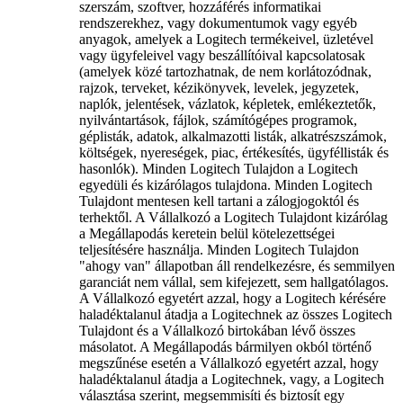
szerszám, szoftver, hozzáférés informatikai
rendszerekhez, vagy dokumentumok vagy egyéb
anyagok, amelyek a Logitech termékeivel, üzletével
vagy ügyfeleivel vagy beszállítóival kapcsolatosak
(amelyek közé tartozhatnak, de nem korlátozódnak,
rajzok, terveket, kézikönyvek, levelek, jegyzetek,
naplók, jelentések, vázlatok, képletek, emlékeztetők,
nyilvántartások, fájlok, számítógépes programok,
géplisták, adatok, alkalmazotti listák, alkatrészszámok,
költségek, nyereségek, piac, értékesítés, ügyféllisták és
hasonlók). Minden Logitech Tulajdon a Logitech
egyedüli és kizárólagos tulajdona. Minden Logitech
Tulajdont mentesen kell tartani a zálogjogoktól és
terhektől. A Vállalkozó a Logitech Tulajdont kizárólag
a Megállapodás keretein belül kötelezettségei
teljesítésére használja. Minden Logitech Tulajdon
"ahogy van" állapotban áll rendelkezésre, és semmilyen
garanciát nem vállal, sem kifejezett, sem hallgatólagos.
A Vállalkozó egyetért azzal, hogy a Logitech kérésére
haladéktalanul átadja a Logitechnek az összes Logitech
Tulajdont és a Vállalkozó birtokában lévő összes
másolatot. A Megállapodás bármilyen okból történő
megszűnése esetén a Vállalkozó egyetért azzal, hogy
haladéktalanul átadja a Logitechnek, vagy, a Logitech
választása szerint, megsemmisíti és biztosít egy