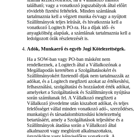
található; vagy a vonatkozó jogszabályok által előírt
rövidebb fizetési feltételek. Minden számlának
tartalmaznia kell a végzett munka és/vagy a nyújtott
Szállítmányok teljes leírását, és hivatkoznia kell a
vonatkozó Logitech PO-ra. Ha a díjak idő- és
anyagköltség alapúak, a számlának tartalmaznia kell a
ledolgozott órák részletezését is.
Adók, Munkaerő és egyéb Jogi Kötelezettségek.
Ha a SOW-ban vagy PO-ban másként nem
rendelkeznek, a Logitech által a Vállalkozónak a
Megállapodás keretében a Szolgáltatásokért és
Szállítmányokért fizetendő díjak nem tartalmazzák az
adókat, és a Logitech megfizeti azokat az értékesítési,
felhasználási, szolgáltatási és hozzáadott érték adókat,
amelyeket a Szolgáltatások és Szállítmányok nyújtása
során számítanak fel. A Vállalkozó megfizeti a
Vállalkozó jövedelme után kiszabott adókat, és teljes
felelősséget vállal minden vonatkozó adó-, szerződéses,
munkaügyi és társadalombiztosítási kötelezettség
betartásáért, amely a Szolgáltatások teljesítése és a
Szállítmányok átadása során a Vállalkozó által
alkalmazott vagy megbízott alkalmazottakra,
ügynökökre vagy képviselőkre vonatkozik. A