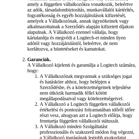
amely a független vállalkozókra vonatkozik, beleértve
az adók, társadalombiztosítás, munkavállalói kártérítés,
fogyatékosság és egyéb hozzájárulások kifizetését,
amelyek a Vállalkozónak, annak ügynökeinek vagy
alkalmazottainak a Szerződés alapján kifizetett díjakon
alapulnak. A Vállalkozó ezennel vállalja, hogy
kártalanítja és megvédi a Logitech-et minden ilyen
adótól vagy hozzájárulástól, beleértve, de nem
korlátozva, a büntetéseket és kamatokat.
Garanciák.
A Vállalkozó kijelenti és garantálja a Logitech számára,
hogy:
A Vállalkozónak megvannak a szükséges jogai
és hatásköre ahhoz, hogy belépjen a
Szerződésbe, és a kötelezettségeinek teljesítése
nem ütközik harmadik féllel kötött
megállapodásaival vagy kötelezettségeivel.
A Vállalkozó a Logitech független vállalkozói
értékelési és pontozási folyamatában időről időre
részt vesz, ahogyan azt a Logitech előírja, hogy
fenntartja független vállalkozói státuszát.
A Vállalkozó minden Szolgáltatást
professzionális és szakszerű módon fog végezni,
a Vállalkozó iparágának legjobb gyakorlatai