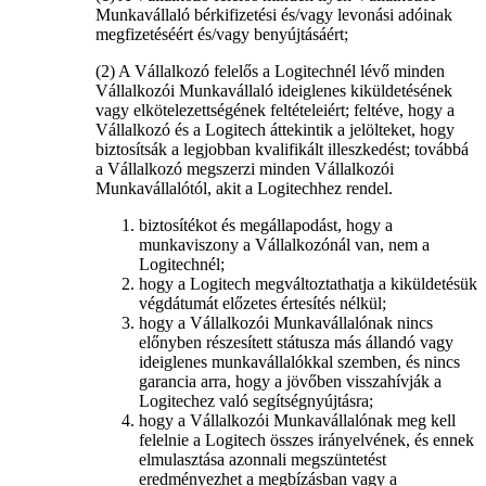
Munkavállaló bérkifizetési és/vagy levonási adóinak
megfizetéséért és/vagy benyújtásáért;
(2) A Vállalkozó felelős a Logitechnél lévő minden
Vállalkozói Munkavállaló ideiglenes kiküldetésének
vagy elkötelezettségének feltételeiért; feltéve, hogy a
Vállalkozó és a Logitech áttekintik a jelölteket, hogy
biztosítsák a legjobban kvalifikált illeszkedést; továbbá
a Vállalkozó megszerzi minden Vállalkozói
Munkavállalótól, akit a Logitechhez rendel.
biztosítékot és megállapodást, hogy a
munkaviszony a Vállalkozónál van, nem a
Logitechnél;
hogy a Logitech megváltoztathatja a kiküldetésük
végdátumát előzetes értesítés nélkül;
hogy a Vállalkozói Munkavállalónak nincs
előnyben részesített státusza más állandó vagy
ideiglenes munkavállalókkal szemben, és nincs
garancia arra, hogy a jövőben visszahívják a
Logitechez való segítségnyújtásra;
hogy a Vállalkozói Munkavállalónak meg kell
felelnie a Logitech összes irányelvének, és ennek
elmulasztása azonnali megszüntetést
eredményezhet a megbízásban vagy a