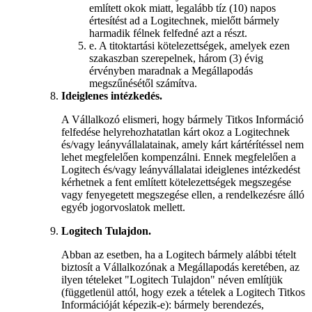
említett okok miatt, legalább tíz (10) napos
értesítést ad a Logitechnek, mielőtt bármely
harmadik félnek felfedné azt a részt.
e.
A titoktartási kötelezettségek, amelyek ezen
szakaszban szerepelnek, három (3) évig
érvényben maradnak a Megállapodás
megszűnésétől számítva.
Ideiglenes intézkedés.
A Vállalkozó elismeri, hogy bármely Titkos Információ
felfedése helyrehozhatatlan kárt okoz a Logitechnek
és/vagy leányvállalatainak, amely kárt kártérítéssel nem
lehet megfelelően kompenzálni. Ennek megfelelően a
Logitech és/vagy leányvállalatai ideiglenes intézkedést
kérhetnek a fent említett kötelezettségek megszegése
vagy fenyegetett megszegése ellen, a rendelkezésre álló
egyéb jogorvoslatok mellett.
Logitech Tulajdon.
Abban az esetben, ha a Logitech bármely alábbi tételt
biztosít a Vállalkozónak a Megállapodás keretében, az
ilyen tételeket "Logitech Tulajdon" néven említjük
(függetlenül attól, hogy ezek a tételek a Logitech Titkos
Információját képezik-e): bármely berendezés,