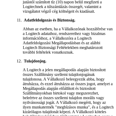
jutástól számított tíz (10) napon belül megfizeti a
Logitechnek a túlszámlázás összegét, valamint a
vizsgálatot végző cég költségeit és kiadásait.
Adatfeldolgozás és Biztonság.
Abban az esetben, ha a Vállalkozónak hozzáférése van
a Logitech adataihoz, rendszereihez vagy bizalmas
információihoz, a Vállalkozóra a Logitech
Adatfeldolgozási Megállapodásban és az alábbi
Logitech Biztonsági Feltételekben meghatározott
további feltételek vonatkoznak.
Tulajdonjog.
A Logitech a jelen megállapodás alapján biztosított
összes Szállítmány szellemi tulajdonjogának
tulajdonosa. A Vállalkozó beleegyezik abba, hogy
átruházza, és ezzel átruházza az összes jogot, amelyet a
Megállapodás alapján előállított és biztosított
Szállítmányokban birtokol vagy megszerezhet,
beleértve az összes szellemi tulajdon morális vagy
nyilvánossági jogát. A Vállalkozó megérti, hogy az
ilyen munkatermék "megbízásos munka", és a Logitech
kizárólagos tulajdonát képezi. A Vállalkozó köteles