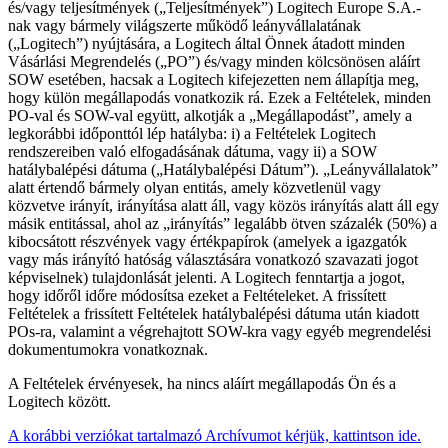
és/vagy teljesítmények („Teljesítmények”) Logitech Europe S.A.-
nak vagy bármely világszerte működő leányvállalatának
(„Logitech”) nyújtására, a Logitech által Önnek átadott minden
Vásárlási Megrendelés („PO”) és/vagy minden kölcsönösen aláírt
SOW esetében, hacsak a Logitech kifejezetten nem állapítja meg,
hogy külön megállapodás vonatkozik rá. Ezek a Feltételek, minden
PO-val és SOW-val együtt, alkotják a „Megállapodást”, amely a
legkorábbi időponttól lép hatályba: i) a Feltételek Logitech
rendszereiben való elfogadásának dátuma, vagy ii) a SOW
hatálybalépési dátuma („Hatálybalépési Dátum”). „Leányvállalatok”
alatt értendő bármely olyan entitás, amely közvetlenül vagy
közvetve irányít, irányítása alatt áll, vagy közös irányítás alatt áll egy
másik entitással, ahol az „irányítás” legalább ötven százalék (50%) a
kibocsátott részvények vagy értékpapírok (amelyek a igazgatók
vagy más irányító hatóság választására vonatkozó szavazati jogot
képviselnek) tulajdonlását jelenti. A Logitech fenntartja a jogot,
hogy időről időre módosítsa ezeket a Feltételeket. A frissített
Feltételek a frissített Feltételek hatálybalépési dátuma után kiadott
POs-ra, valamint a végrehajtott SOW-kra vagy egyéb megrendelési
dokumentumokra vonatkoznak.
A Feltételek érvényesek, ha nincs aláírt megállapodás Ön és a
Logitech között.
A korábbi verziókat tartalmazó Archívumot kérjük, kattintson ide.