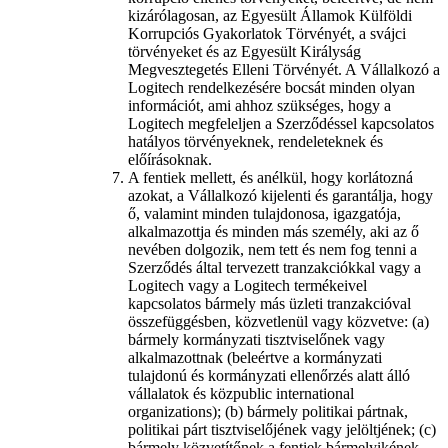
kizárólagosan, az Egyesült Államok Külföldi
Korrupciós Gyakorlatok Törvényét, a svájci
törvényeket és az Egyesült Királyság
Megvesztegetés Elleni Törvényét. A Vállalkozó a
Logitech rendelkezésére bocsát minden olyan
információt, ami ahhoz szükséges, hogy a
Logitech megfeleljen a Szerződéssel kapcsolatos
hatályos törvényeknek, rendeleteknek és
előírásoknak.
A fentiek mellett, és anélkül, hogy korlátozná
azokat, a Vállalkozó kijelenti és garantálja, hogy
ő, valamint minden tulajdonosa, igazgatója,
alkalmazottja és minden más személy, aki az ő
nevében dolgozik, nem tett és nem fog tenni a
Szerződés által tervezett tranzakciókkal vagy a
Logitech vagy a Logitech termékeivel
kapcsolatos bármely más üzleti tranzakcióval
összefüggésben, közvetlenül vagy közvetve: (a)
bármely kormányzati tisztviselőnek vagy
alkalmazottnak (beleértve a kormányzati
tulajdonú és kormányzati ellenőrzés alatt álló
vállalatok és közpublic international
organizations); (b) bármely politikai pártnak,
politikai párt tisztviselőjének vagy jelöltjének; (c)
bármely közvetítőnek a fentiek bármelyikének