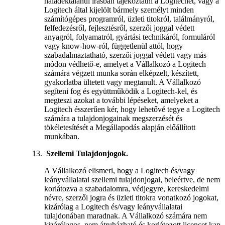
haladéktalanul írásban tájékoztatni a Logitechet, vagy a
Logitech által kijelölt bármely személyt minden
számítógépes programról, üzleti titokról, találmányról,
felfedezésről, fejlesztésről, szerzői joggal védett
anyagról, folyamatról, gyártási technikáról, formuláról
vagy know-how-ról, függetlenül attól, hogy
szabadalmaztatható, szerzői joggal védett vagy más
módon védhető-e, amelyet a Vállalkozó a Logitech
számára végzett munka során elképzelt, készített,
gyakorlatba ültetett vagy megtanult. A Vállalkozó
segíteni fog és együttműködik a Logitech-kel, és
megteszi azokat a további lépéseket, amelyeket a
Logitech ésszerűen kér, hogy lehetővé tegye a Logitech
számára a tulajdonjogainak megszerzését és
tökéletesítését a Megállapodás alapján előállított
munkában.
Szellemi Tulajdonjogok.
A Vállalkozó elismeri, hogy a Logitech és/vagy
leányvállalatai szellemi tulajdonjogai, beleértve, de nem
korlátozva a szabadalomra, védjegyre, kereskedelmi
névre, szerzői jogra és üzleti titokra vonatkozó jogokat,
kizárólag a Logitech és/vagy leányvállalatai
tulajdonában maradnak. A Vállalkozó számára nem
kizárólagos, nem átruházható és korlátozott licencet kap