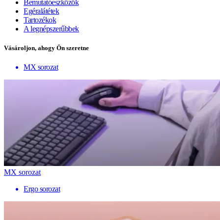
Bemutatóeszközök
Egéralátétek
Tartozékok
A legnépszerűbbek
Vásároljon, ahogy Ön szeretne
MX sorozat
MX sorozat
Ergo sorozat