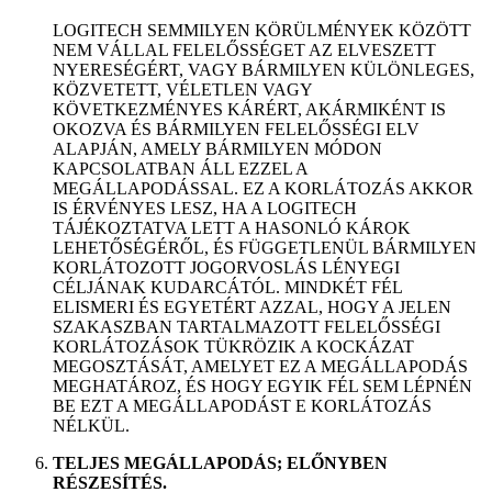
LOGITECH SEMMILYEN KÖRÜLMÉNYEK KÖZÖTT
NEM VÁLLAL FELELŐSSÉGET AZ ELVESZETT
NYERESÉGÉRT, VAGY BÁRMILYEN KÜLÖNLEGES,
KÖZVETETT, VÉLETLEN VAGY
KÖVETKEZMÉNYES KÁRÉRT, AKÁRMIKÉNT IS
OKOZVA ÉS BÁRMILYEN FELELŐSSÉGI ELV
ALAPJÁN, AMELY BÁRMILYEN MÓDON
KAPCSOLATBAN ÁLL EZZEL A
MEGÁLLAPODÁSSAL. EZ A KORLÁTOZÁS AKKOR
IS ÉRVÉNYES LESZ, HA A LOGITECH
TÁJÉKOZTATVA LETT A HASONLÓ KÁROK
LEHETŐSÉGÉRŐL, ÉS FÜGGETLENÜL BÁRMILYEN
KORLÁTOZOTT JOGORVOSLÁS LÉNYEGI
CÉLJÁNAK KUDARCÁTÓL. MINDKÉT FÉL
ELISMERI ÉS EGYETÉRT AZZAL, HOGY A JELEN
SZAKASZBAN TARTALMAZOTT FELELŐSSÉGI
KORLÁTOZÁSOK TÜKRÖZIK A KOCKÁZAT
MEGOSZTÁSÁT, AMELYET EZ A MEGÁLLAPODÁS
MEGHATÁROZ, ÉS HOGY EGYIK FÉL SEM LÉPNÉN
BE EZT A MEGÁLLAPODÁST E KORLÁTOZÁS
NÉLKÜL.
TELJES MEGÁLLAPODÁS; ELŐNYBEN
RÉSZESÍTÉS.