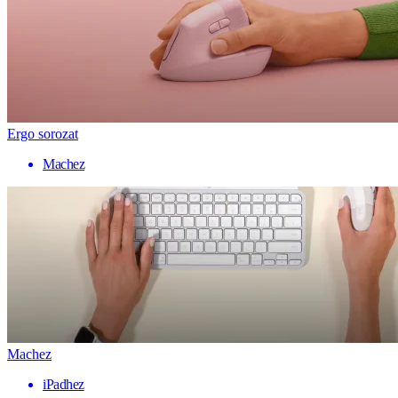
Ergo sorozat
Machez
Machez
iPadhez