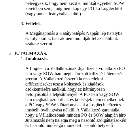
beleegyezik, hogy nem kezd el munkát egyetlen SOW
keretében sem, amíg nem kap egy PO-t a Logitechtől
(vagy annak leányvállalataitól).
Feltétel.
A Megállapodás a Hatálybalépés Napján lép hatályba,
és folytatódik, hacsak nem mondják fel az alábbi 4.
szakasz szerint.
JUTALMAZÁS.
Jutalmazás.
A Logitech a Vállalkozónak díjat fizet a vonatkozó PO-
ban vagy SOW-ban meghatározott kifizetési ütemezés
szerint. A Vállalkozó ésszerű kereskedelmi
erőfeszítéseket tesz a költségek és kiadások
csökkentésére anélkül, hogy ez hátrányosan
befolyásolná a teljesítményét. A PO-ban vagy SOW-
ban meghatározott díjak és költségek nem emelkednek
a PO vagy SOW időtartama alatt a Logitech előzetes
írásbeli jóváhagyása nélkül. A Vállalkozó garantálja,
hogy a Vállalkozónak minden PO és SOW alapján járó
Jutalmazás nem haladja meg a hasonló szolgáltatásokért
és hasonló minőségű munkáért hasonló helyzetű