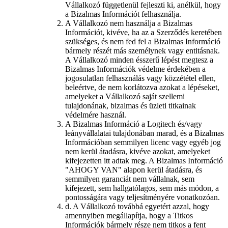
Vállalkozó függetlenül fejleszti ki, anélkül, hogy
a Bizalmas Információt felhasználja.
A Vállalkozó nem használja a Bizalmas
Információt, kivéve, ha az a Szerződés keretében
szükséges, és nem fed fel a Bizalmas Információ
bármely részét más személynek vagy entitásnak.
A Vállalkozó minden ésszerű lépést megtesz a
Bizalmas Információk védelme érdekében a
jogosulatlan felhasználás vagy közzététel ellen,
beleértve, de nem korlátozva azokat a lépéseket,
amelyeket a Vállalkozó saját szellemi
tulajdonának, bizalmas és üzleti titkainak
védelmére használ.
A Bizalmas Információ a Logitech és/vagy
leányvállalatai tulajdonában marad, és a Bizalmas
Információban semmilyen licenc vagy egyéb jog
nem kerül átadásra, kivéve azokat, amelyeket
kifejezetten itt adtak meg. A Bizalmas Információ
"AHOGY VAN" alapon kerül átadásra, és
semmilyen garanciát nem vállalnak, sem
kifejezett, sem hallgatólagos, sem más módon, a
pontosságára vagy teljesítményére vonatkozóan.
d.
A Vállalkozó továbbá egyetért azzal, hogy
amennyiben megállapítja, hogy a Titkos
Információk bármely része nem titkos a fent