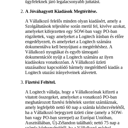
ügyfeleknek járó legalacsonyabb juttatást.
A Jóváhagyott Kiadások Megtérítése.
A Vállalkozó felelős minden olyan kiadásért, amely a
Szolgáltatások teljesítése során merül fel, kivéve azokat,
amelyeket kifejezetten egy SOW-ban vagy PO-ban
rögzítettek, vagy amelyeket a Logitech írásban és előre
engedélyezett, és amelyeket a Logitech számára
dokumentálva kell benyújtani a megtérítéshez. A
Vállalkozó nyugtákat és egyéb támogató
dokumentációt nyújt a Logitech számára az ilyen
kiadásokra vonatkozóan. A Vállalkozó üzleti
utazásaihoz kapcsolódó bármely megtéríthető kiadás a
Logitech utazási irányelveinek alávetett.
Fizetési Feltétel.
A Logitech vállalja, hogy a Vállalkozónak kifizeti a
vitatott összegeket, amelyeket a vonatkozó PO-ban
meghatározott fizetési feltételek szerint számláznak,
amely legfeljebb nettó 60 nap a számla kézhezvételétől,
ha a Vállalkozó bejegyzett üzleti címe (amely a SOW-
ban vagy PO-ban szerepel) az Európai Unióban,
Ausztráliában, Új-Zélandon található; nettó 75 nap a
számla kézhezvételétől, ha a Vállalkozó máshol