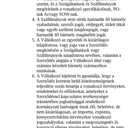
szerint, és a Szolgáltatások és Szállítmányok
megfelelnek a vonatkozó specifikációnak, PO-
nak és/vagy SOW-nak.
A Szállítmányok nem sértik harmadik fél bármely
szabadalmát, szerzői jogát, védjegyét, üzleti titkát
vagy egyéb szellemi tulajdonjogát, vagy
harmadik fél bármely magánéleti jogát.
A Vállalkozó az egyedüli és kizárólagos
tulajdonosa, vagy joga van a Szerződés
megkötésére a Szolgáltatások vagy
Szállítmányok tulajdonosa nevében, valamint a
Szerződés alapján a Vállalkozó által vagy
számára készített bármely származékos
munkának.
A Vállalkozó kijelenti és garantálja, hogy a
Szerződés keretein belül kötelezettségeinek
teljesítése során betartja a vonatkozó törvényeket,
rendeleteket és előírásokat, amelyeket a
Szerződéssel kapcsolatos tevékenységei
tekintetében joghatósággal rendelkező
kormányzati hatóságok írnak elő, beleértve, de
nem kizárólagosan, az importra, exportra,
környezetvédelmi törvényekre vonatkozó
jogszabályokat, valamint a megvesztegetés és
korrupció ellenes törvényeket, beleértve, de nem