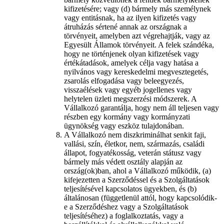
kifizetésére; vagy (d) bármely más személynek
vagy entitásnak, ha az ilyen kifizetés vagy
átruházás sértené annak az országnak a
törvényeit, amelyben azt végrehajtják, vagy az
Egyesült Államok törvényeit. A felek szándéka,
hogy ne történjenek olyan kifizetések vagy
értékátadások, amelyek célja vagy hatása a
nyilvános vagy kereskedelmi megvesztegetés,
zsarolás elfogadása vagy beleegyezés,
visszaélések vagy egyéb jogellenes vagy
helytelen üzleti megszerzési módszerek. A
Vállalkozó garantálja, hogy nem áll teljesen vagy
részben egy kormány vagy kormányzati
ügynökség vagy eszköz tulajdonában.
A Vállalkozó nem diszkriminálhat senkit faji,
vallási, szín, életkor, nem, származás, családi
állapot, fogyatékosság, veterán státusz vagy
bármely más védett osztály alapján az
ország(ok)ban, ahol a Vállalkozó működik, (a)
kifejezetten a Szerződéssel és a Szolgáltatások
teljesítésével kapcsolatos ügyekben, és (b)
általánosan (függetlenül attól, hogy kapcsolódik-
e a Szerződéshez vagy a Szolgáltatások
teljesítéséhez) a foglalkoztatás, vagy a