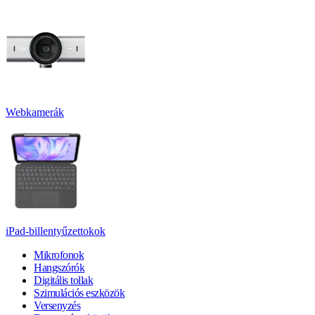
Webkamerák
iPad-billentyűzettokok
Mikrofonok
Hangszórók
Digitális tollak
Szimulációs eszközök
Versenyzés