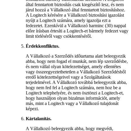
által fenntartott biztosítás csak kiegészítő lesz, és nem
járul hozzá a Vállalkozó által fenntartott biztosításhoz.
A Logitech kérésére a Vállalkozó biztosítási igazolást
nyújt a Logitech számára, amely igazolja ezt a
fedezetet. Ezenkívül a Vállalkozó harminc (30) nappal
előre írásban értesíti a Logitech-et bármely fedezet vagy
limit törléséről vagy csökkentéséről.
Érdekkonfliktus.
A Vállalkozó a Szerződés időtartama alatt beleegyezik
abba, hogy nem fogad el munkát, nem lép szerződésbe,
és nem vállal olyan kötelezettséget, amely ellentétes
vagy összeegyeztethetetlen a Vállalkozó Szerződésből
eredő kötelezettségeivel vagy a Szolgáltatások
terjedelmével. A Vállalkozó továbbá beleegyezik abba,
hogy nem fed fel a Logitech számára, nem hoz be a
Logitech telephelyére, és nem ösztönzi a Logitech-et,
hogy használjon olyan bizalmas információt, amely
más, mint a Logitech vagy a Vállalkozó tulajdonát
képezi.
Kártalanítás.
A Vállalkozó beleegyezik abba, hogy megvédi,