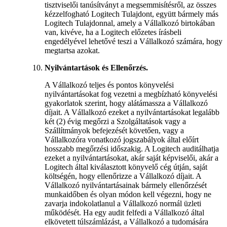
tisztviselői tanúsítványt a megsemmisítésről, az összes
kézzelfogható Logitech Tulajdont, együtt bármely más
Logitech Tulajdonnal, amely a Vállalkozó birtokában
van, kivéve, ha a Logitech előzetes írásbeli
engedélyével lehetővé teszi a Vállalkozó számára, hogy
megtartsa azokat.
Nyilvántartások és Ellenőrzés.
A Vállalkozó teljes és pontos könyvelési
nyilvántartásokat fog vezetni a megbízható könyvelési
gyakorlatok szerint, hogy alátámassza a Vállalkozó
díjait. A Vállalkozó ezeket a nyilvántartásokat legalább
két (2) évig megőrzi a Szolgáltatások vagy a
Szállítmányok befejezését követően, vagy a
Vállalkozóra vonatkozó jogszabályok által előírt
hosszabb megőrzési időszakig. A Logitech auditálhatja
ezeket a nyilvántartásokat, akár saját képviselői, akár a
Logitech által kiválasztott könyvelő cég útján, saját
költségén, hogy ellenőrizze a Vállalkozó díjait. A
Vállalkozó nyilvántartásainak bármely ellenőrzését
munkaidőben és olyan módon kell végezni, hogy ne
zavarja indokolatlanul a Vállalkozó normál üzleti
működését. Ha egy audit felfedi a Vállalkozó által
elkövetett túlszámlázást, a Vállalkozó a tudomására