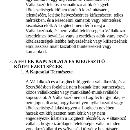
Vállalkozó felelős a vonatkozó adók és egyéb
kötelezettségek időben történő kiszámításáért,
jelentéséért, letétbe helyezéséért és kifizetéséért, teljes
mértékben, és a késedelmi kamatok vagy büntetések
kiszabása előtt. A Logitech nem téríti meg a
Vállalkozónak, és nem vállal felelősséget a Vállalkozó
késedelmes bevallása vagy a esedékes adók vagy egyéb
kötelezettségek letétbe helyezésének vagy kifizetésének
elmulasztása miatt kiszabott büntetésekért vagy
kamatokért.
A FELEK KAPCSOLATA ÉS KIEGÉSZÍTŐ
KÖTELEZETTSÉGEK.
A Kapcsolat Természete.
A Vállalkozó és a Logitech független vállalkozók, és a
Szerződésben foglaltak nem hoznak létre partnerséget,
közös vállalkozást vagy munkáltató-munkavállalói
kapcsolatot. A Vállalkozó nem a Logitech ügynöke, és
nem jogosult arra, hogy bármilyen nyilatkozatot vagy
kötelezettségvállalást tegyen a Logitech nevében,
hacsak ezt kifejezetten nem kérik vagy nem
engedélyezik írásban a Logitech részéről. A Vállalkozó
vállalja, hogy kizárólagos felelősséget vállal minden
vonatkozó állami és szövetségi törvény betartásáért,