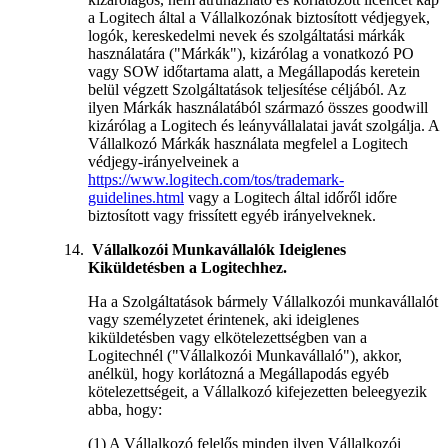
a Logitech által a Vállalkozónak biztosított védjegyek,
logók, kereskedelmi nevek és szolgáltatási márkák
használatára ("Márkák"), kizárólag a vonatkozó PO
vagy SOW időtartama alatt, a Megállapodás keretein
belül végzett Szolgáltatások teljesítése céljából. Az
ilyen Márkák használatából származó összes goodwill
kizárólag a Logitech és leányvállalatai javát szolgálja. A
Vállalkozó Márkák használata megfelel a Logitech
védjegy-irányelveinek a
https://www.logitech.com/tos/trademark-
guidelines.html
vagy a Logitech által időről időre
biztosított vagy frissített egyéb irányelveknek.
Vállalkozói Munkavállalók Ideiglenes
Kiküldetésben a Logitechhez.
Ha a Szolgáltatások bármely Vállalkozói munkavállalót
vagy személyzetet érintenek, aki ideiglenes
kiküldetésben vagy elkötelezettségben van a
Logitechnél ("Vállalkozói Munkavállaló"), akkor,
anélkül, hogy korlátozná a Megállapodás egyéb
kötelezettségeit, a Vállalkozó kifejezetten beleegyezik
abba, hogy:
(1) A Vállalkozó felelős minden ilyen Vállalkozói