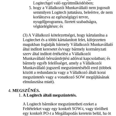
Logitechgel való együttműködésben;
hogy a Vállalkozói Munkavállaló nem jogosult
semmilyen Logitech juttatásra, beleértve, de nem
korlátozva az egészségügyi tervre,
nyugdíjprogramra, fizetett szabadságra,
végkielégítésre; és
(3) A Vállalkozó kötelezettségei, hogy kártalanítsa a
Logitechet és a többi kártalanított felet, kifejezetten
magukban foglalják bármely Vállalkozói Munkavállaló
által indított keresetet és/vagy bármely kormányzati
szerv által indított értékelést a Vállalkozói
Munkavállaló bérszámfejtési adóival kapcsolatban; és
bármely egyéb felelősséget, amely a Vállalkozói
Munkavállaló jogszerű megszüntetéséből ered (többek
között a redundancia vagy a Vállalkozó általi korai
megszüntetés vagy a vonatkozó SOW megújításának
elmulasztása miatt).
MEGSZŰNÉS.
A Logitech általi megszüntetés.
A Logitech bármikor megszüntetheti ezeket a
Feltételeket vagy egy konkrét SOW-t, vagy törölheti
egy konkrét PO-t a Megállapodás keretein belül, ha öt