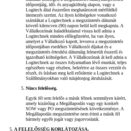
időpontjáig, idő- és anyagköltség alapon, vagy a
Logitech által ésszerűen meghatározott mérföldkő
ütemezés szerint. Az ilyen költségekre vonatkozó
számlákat a Logitechnek a megszüntetés dátumát
követő kilencven (90) napon belül kell megkapnia. A
Vállalkozónak haladéktalanul vissza kell adnia a
Logitechnek minden előlegfizetést, ha van ilyen,
amelyet a Vállalkozó kapott, levonva a megszüntetés
időpontjában esedékes Vállalkozói díjakat és a
megszüntetés értesítési dátumáig felmerült ésszerű és
igazolható költségeket. A Vállalkozónak át kell adnia a
Logitechnek az összes folyamatban lévő munkát, teljes
egészében vagy részben, beleértve az összes verziót és
részét, és írásban meg kell erősítenie a Logitechnek a
Szállítmányokban való tulajdonjog átruházását.
Nincs felelősség.
Egyik fél sem felelős a másik félnek semmilyen kárért,
amely kizárólag a Megállapodás vagy egy konkrét
SOW vagy PO megszüntetésének következménye. A
Megállapodás megszüntetése nem érinti a másik fél
bármely egyéb jogát vagy jogorvoslatát.
A FELELŐSSÉG KORLÁTOZÁSA.