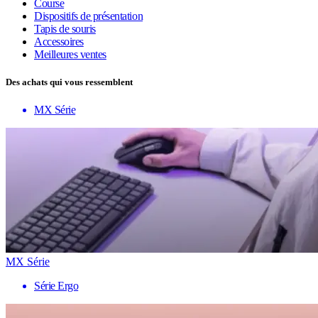
Course
Dispositifs de présentation
Tapis de souris
Accessoires
Meilleures ventes
Des achats qui vous ressemblent
MX Série
MX Série
Série Ergo