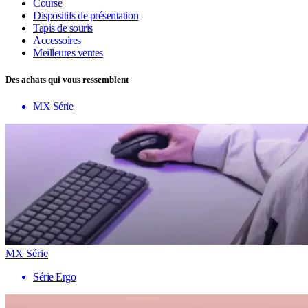
Course
Dispositifs de présentation
Tapis de souris
Accessoires
Meilleures ventes
Des achats qui vous ressemblent
MX Série
MX Série
Série Ergo