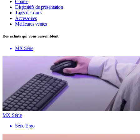
Course
Dispositifs de présentation
Tapis de souris
Accessoires
Meilleures ventes
Des achats qui vous ressemblent
MX Série
MX Série
Série Ergo