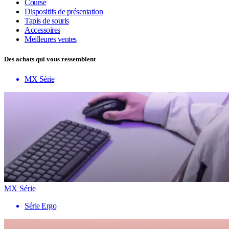
Course
Dispositifs de présentation
Tapis de souris
Accessoires
Meilleures ventes
Des achats qui vous ressemblent
MX Série
MX Série
Série Ergo